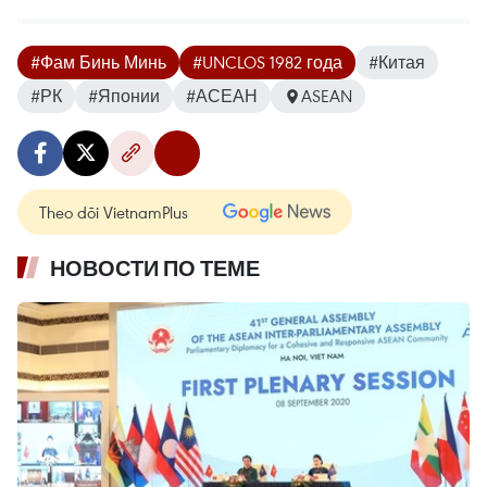
#Фам Бинь Минь
#UNCLOS 1982 года
#Китая
#РК
#Японии
#АСЕАН
ASEAN
Theo dõi VietnamPlus
НОВОСТИ ПО ТЕМЕ