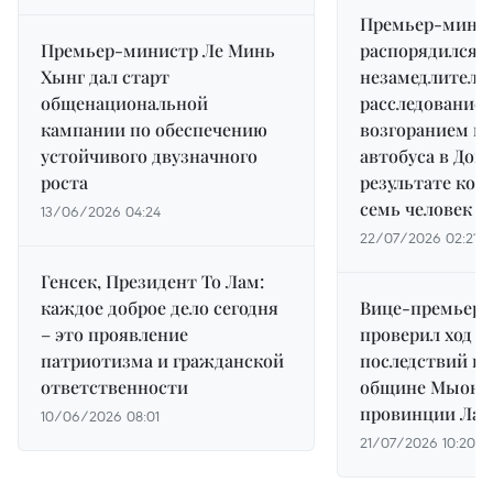
Премьер-мини
Премьер-министр Ле Минь
распорядился
Хынг дал старт
незамедлитель
общенациональной
расследование 
кампании по обеспечению
возгоранием п
устойчивого двузначного
автобуса в Донг
роста
результате кот
семь человек
13/06/2026 04:24
22/07/2026 02:21
Генсек, Президент То Лам:
каждое доброе дело сегодня
Вице-премьер Х
– это проявление
проверил ход 
патриотизма и гражданской
последствий на
ответственности
общине Мыонг
провинции Лай
10/06/2026 08:01
21/07/2026 10:20