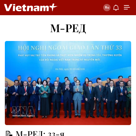
М-РЕД
📝 М-РЕД: 33-я