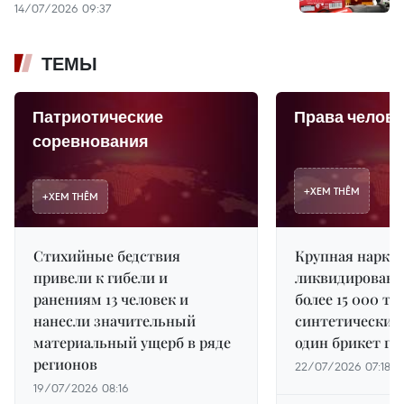
14/07/2026 09:37
ТЕМЫ
Патриотические
Права челове
соревнования
+
XEM THÊM
+
XEM THÊM
Стихийные бедствия
Крупная нарко
привели к гибели и
ликвидирована
ранениям 13 человек и
более 15 000 та
нанесли значительный
синтетических
материальный ущерб в ряде
один брикет ге
регионов
22/07/2026 07:18
19/07/2026 08:16