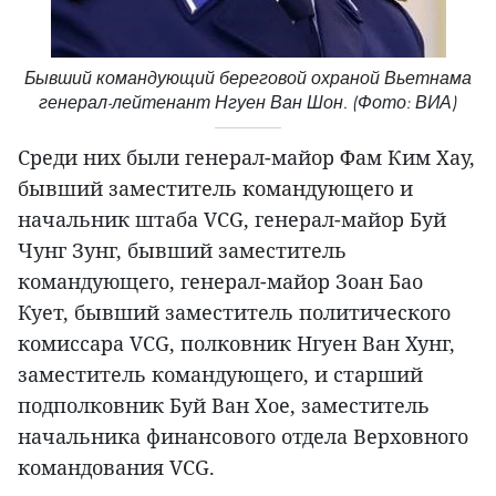
Бывший командующий береговой охраной Вьетнама
генерал-лейтенант Нгуен Ван Шон. (Фото: ВИА)
Среди них были генерал-майор Фам Ким Хау,
бывший заместитель командующего и
начальник штаба VCG, генерал-майор Буй
Чунг Зунг, бывший заместитель
командующего, генерал-майор Зоан Бао
Кует, бывший заместитель политического
комиссара VCG, полковник Нгуен Ван Хунг,
заместитель командующего, и старший
подполковник Буй Ван Хое, заместитель
начальника финансового отдела Верховного
командования VCG.