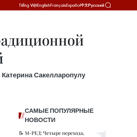
Tiếng Việt
English
Français
Español
Русский
中文
радиционной
й
и Катерина Сакелларопулу
САМЫЕ ПОПУЛЯРНЫЕ
НОВОСТИ
📝 М-РЕД: Четыре перехода,