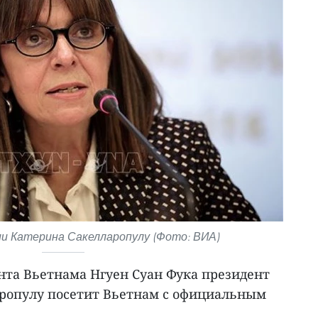
и Катерина Сакелларопулу (Фото: ВИА)
та Вьетнама Нгуен Суан Фука президент
ропулу посетит Вьетнам с официальным