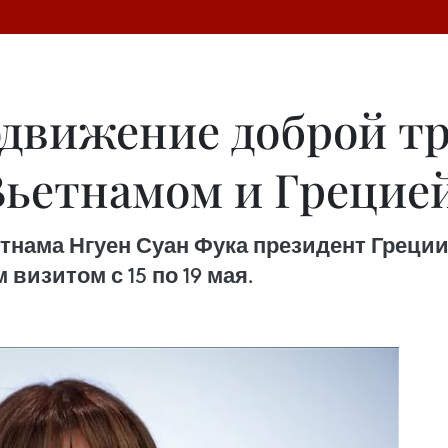
движение доброй т
ьетнамом и Грецие
тнама Нгуен Суан Фука президент Греци
изитом с 15 по 19 мая.