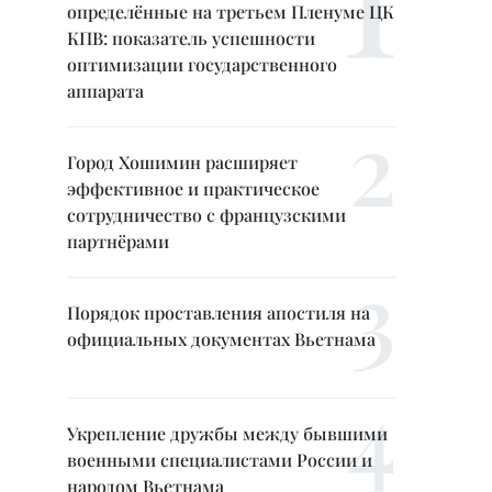
определённые на третьем Пленуме ЦК
КПВ: показатель успешности
оптимизации государственного
аппарата
Город Хошимин расширяет
эффективное и практическое
сотрудничество с французскими
партнёрами
Порядок проставления апостиля на
официальных документах Вьетнама
Укрепление дружбы между бывшими
военными специалистами России и
народом Вьетнама