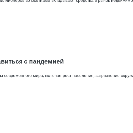
 миллионеров во Вьетнаме вкладывают средства в рынок недвижимо
авиться с пандемией
ы современного мира, включая рост населения, загрязнение окруж