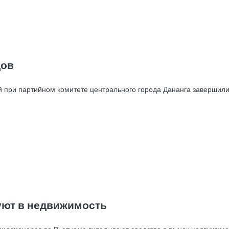
дов
й при партийном комитете центрального города Дананга завершили 
уют в недвижимость