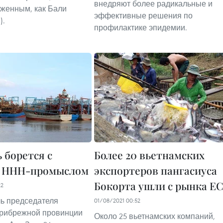
внедряют более радикальные и
уженным, как Бали
эффективные решения по
).
профилактике эпидемии.
 борется с
Более 20 вьетнамских
 ННН-промыслом
экспортеров пангасиуса
Бокорта ушли с рынка Е
22
ь председателя
01/08/2021 00:52
прибрежной провинции
Около 25 вьетнамских компаний,