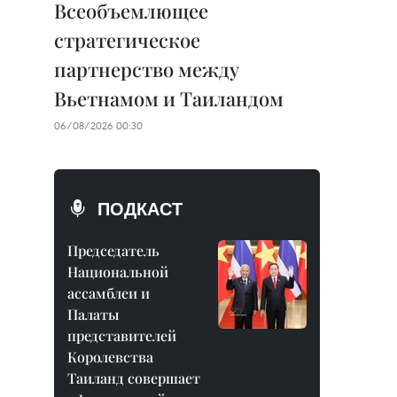
Всеобъемлющее
стратегическое
партнерство между
Вьетнамом и Таиландом
06/08/2026 00:30
ПОДКАСТ
Председатель
Национальной
ассамблеи и
Палаты
представителей
Королевства
Таиланд совершает