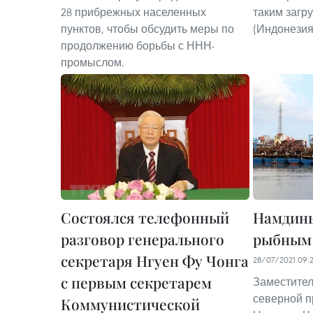
28 прибрежных населенных
таким загр
пунктов, чтобы обсудить меры по
(Индонезия
продолжению борьбы с ННН-
промыслом.
Состоялся телефонный
Намдинь
разговор генерального
рыбным
секретаря Нгуен Фу Чонга
28/07/2021 09:
с первым секретарем
Заместител
северной 
Коммунистической