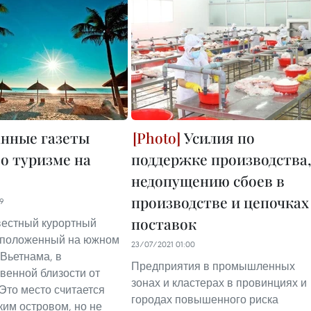
нные газеты
Усилия по
 о туризме на
поддержке производства
е
недопущению сбоев в
производстве и цепочках
29
поставок
звестный курортный
сположенный на южном
23/07/2021 01:00
Вьетнама, в
Предприятия в промышленных
венной близости от
зонах и кластерах в провинциях и
Это место считается
городах повышенного риска
ким островом, но не