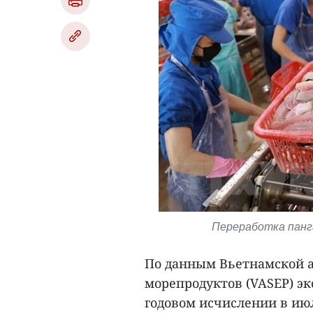
Переработка панга
По данным Вьетнамской а
морепродуктов (VASEP) э
годовом исчислении в июл