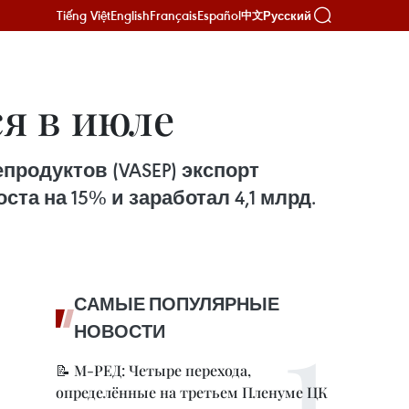
Tiếng Việt
English
Français
Español
Русский
中文
я в июле
родуктов (VASEP) экспорт
а на 15% и заработал 4,1 млрд.
САМЫЕ ПОПУЛЯРНЫЕ
НОВОСТИ
📝 М-РЕД: Четыре перехода,
определённые на третьем Пленуме ЦК