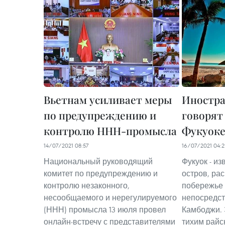
Вьетнам усиливает меры
Иностра
по предупреждению и
говорят
контролю ННН-промысла
Фукуок
14/07/2021 08:57
16/07/2021 04:
Национальный руководящий
Фукуок - и
комитет по предупреждению и
остров, ра
контролю незаконного,
побережье 
несообщаемого и нерегулируемого
непосредст
(ННН) промысла 13 июля провел
Камбоджи. 
онлайн-встречу с представителями
тихим райс