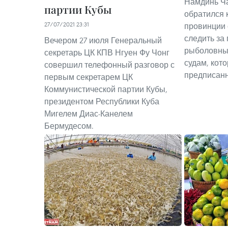
Намдинь Ча
партии Кубы
обратился 
27/07/2021 23:31
провинции 
следить за
Вечером 27 июля Генеральный
рыболовных
секретарь ЦК КПВ Нгуен Фу Чонг
судам, кот
совершил телефонный разговор с
предписан
первым секретарем ЦК
Коммунистической партии Кубы,
президентом Республики Куба
Мигелем Диас-Канелем
Бермудесом.