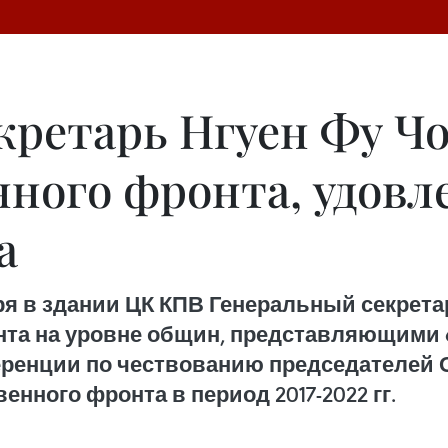
кретарь Нгуен Фу Ч
нного фронта, удовл
а
ря в здании ЦК КПВ Генеральный секретар
нта на уровне общин, представляющими 6
енции по чествованию председателей О
енного фронта в период 2017-2022 гг.