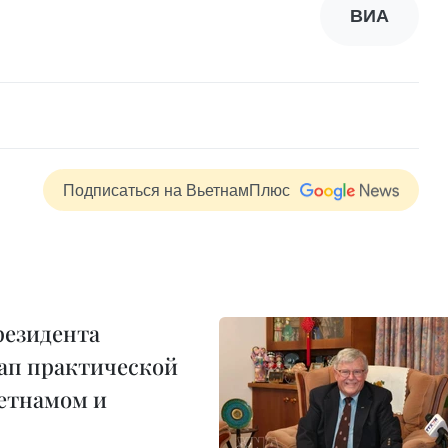
ВИА
Подписаться на ВьетнамПлюс
резидента
тап практической
етнамом и