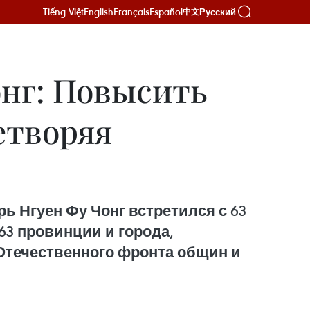
Tiếng Việt
English
Français
Español
Русский
中文
онг: Повысить
етворяя
ь Нгуен Фу Чонг встретился с 63
3 провинции и города,
течественного фронта общин и