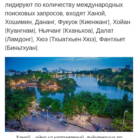
лидируют по количеству международных
поисковых запросов, входят Ханой,
Хошимин, Дананг, Фукуок (Киенжанг), Хойан
(Куангнам), Ньячанг (Кханьхоа), Далат
(Ламдонг), Хюэ (Тхыатхьен-Хюэ), Фантхьет
(Биньтхуан).
Ханой – одно из направлений, лидирующих по