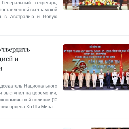
Генеральный секретарь,
опоставленной вьетнамской
ты в Австралию и Новую
Утвердить
цией и
и
едседатель Национального
и выступил на церемонии,
экономической полиции (10
учения ордена Хо Ши Мина.