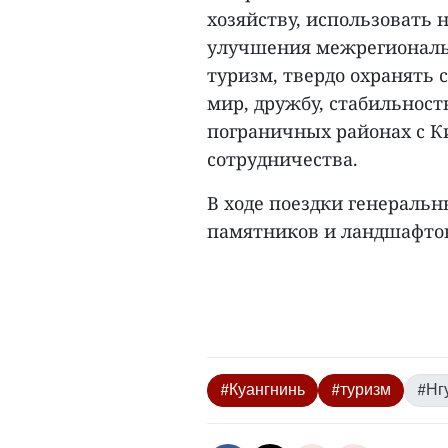
хозяйству, использовать
улучшения межрегиональн
туризм, твердо охранять 
мир, дружбу, стабильност
пограничных районах с К
сотрудничества.
В ходе поездки генераль
памятников и ландшафтов 
#Куангнинь
#туризм
#Нг