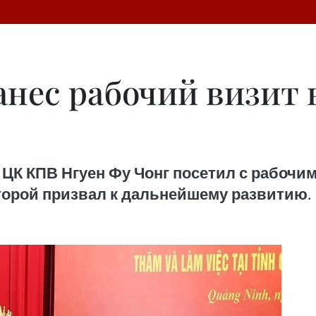
анес рабочий визит
 ЦК КПВ Нгуен Фу Чонг посетил с рабочи
торой призвал к дальнейшему развитию.