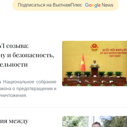
Подписаться на ВьетнамПлюс
I созыва:
у и безопасность,
тельности
та Национальное собрание
акона о предотвращении и
уничтожения.
ния между