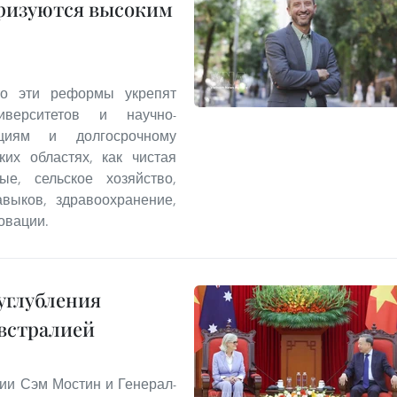
еризуются высоким
что эти реформы укрепят
иверситетов и научно-
ициям и долгосрочному
ких областях, как чистая
ые, сельское хозяйство,
выков, здравоохранение,
овации.
углубления
встралией
ии Сэм Мостин и Генерал-