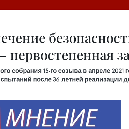
печение безопаснос
– первостепенная з
го собрания 15-го созыва в апреле 2021 
испытаний после 36-летней реализации д