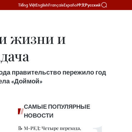
Tiếng Việt
English
Français
Español
Русский
中文
ти жизни и
адача
года правительство пережило год
ела «Доймой»
САМЫЕ ПОПУЛЯРНЫЕ
НОВОСТИ
📝 М-РЕД: Четыре перехода,