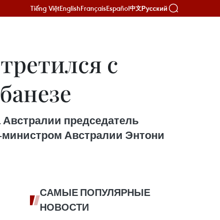
Tiếng Việt
English
Français
Español
Русский
中文
третился с
банезе
а Австралии председатель
р-министром Австралии Энтони
САМЫЕ ПОПУЛЯРНЫЕ
НОВОСТИ