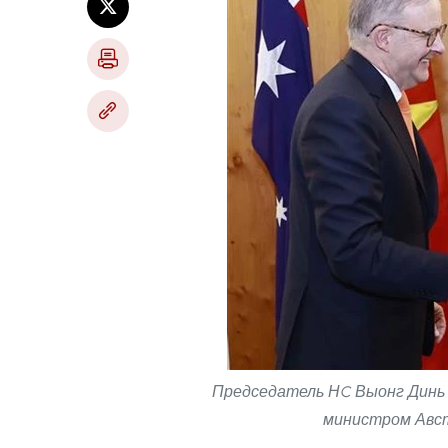
Председатель НC Выонг Динь 
министром Авст