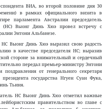
спондента ВИА, во второй половине дня 30
ремени) в рамках официального визита в
тире парламента Австралии председатель
я (НС) Выонг Динь Хюэ провел встречу с
алии Энтони Альбанезе.
ь НC Выонг Динь Хюэ выразил свою радость
алию в качестве председателя НС; выразив
ской стороне за внимательный и сердечный
чтительно передал премьер-министру Энтони
и поздравления от генерального секретаря
 президента государства Нгуен Суан Фука,
инь Тьиня.
датель НС Выонг Динь Хюэ отметил важные
 лейбористским правительством во главе с