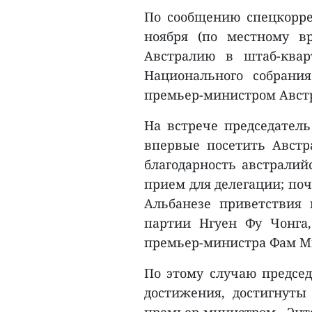
По сообщению спецкорре
ноября (по местному в
Австралию в штаб-квар
Национального собрани
премьер-министром Австр
На встрече председател
впервые посетить Австр
благодарность австралий
прием для делегации; по
Альбанезе приветствия 
партии Нгуен Фу Чонга,
премьер-министра Фам М
По этому случаю предсе
достижения, достигнуты