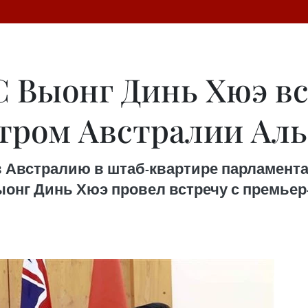
C Выонг Динь Хюэ вс
ром Австралии Аль
в Австралию в штаб-квартире парламент
ыонг Динь Хюэ провел встречу с премье