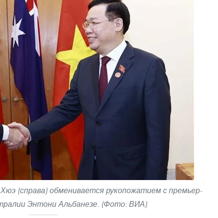
Хюэ (справа) обменивается рукопожатием с премьер-
ралии Энтони Альбанезе. (Фото: ВИА)