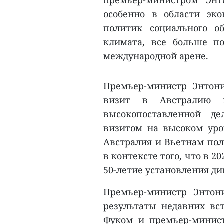
премьер-министром Энт
особенно в области эко
политик социального о
климата, все больше п
международной арене.
Премьер-министр Энтон
визит в Австралию 
высокопоставленной д
визитом на высоком уро
Австралия и Вьетнам пол
в контексте того, что в 2
50-летие установления д
Премьер-министр Энтон
результаты недавних вст
Фуком и премьер-минис