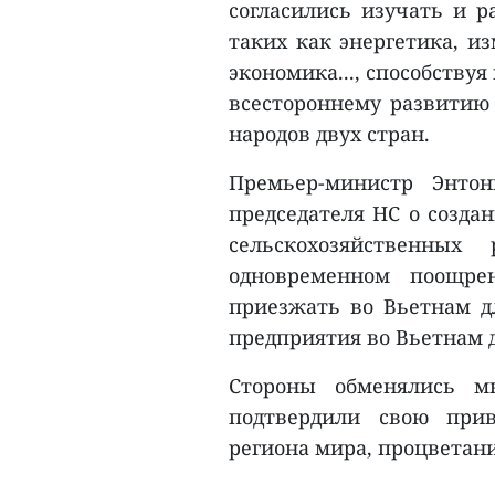
согласились изучать и р
таких как энергетика, и
экономика..., способству
всестороннему развитию
народов двух стран.
Премьер-министр Энтон
председателя НС о созда
сельскохозяйственны
одновременном поощре
приезжать во Вьетнам дл
предприятия во Вьетнам 
Стороны обменялись м
подтвердили свою при
региона мира, процветани