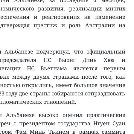
они Альбанезе, за последние 6 месяцев,
номического развития, реализации многих
беспечения и реагирования на изменение
одтверждая престиж и роль Австралии на
и Альбанезе подчеркнул, что официальный
председателя НС Выонг Динь Хюэ и
елегации НС Вьетнама является первым
вне между двумя странами после того, как
ностью открылись, имеет большое значение
023 году две страны собираются отпраздновать
ипломатических отношений.
и Альбанезе высоко оценил практические
реч с президентом государства Нгуен Суан
тром Фам Минь Тьинем в рамках саммита