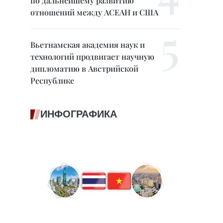
по дальнейшему развитию
отношений между АСЕАН и США
Вьетнамская академия наук и
технологий продвигает научную
дипломатию в Австрийской
Республике
ИНФОГРАФИКА