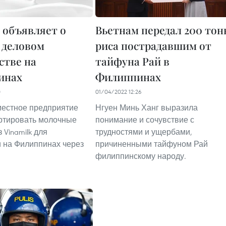
k объявляет о
Вьетнам передал 200 тон
о деловом
риса пострадавшим от
стве на
тайфуна Рай в
инах
Филиппинах
0
01/04/2022 12:26
местное предприятие
Нгуен Минь Ханг выразила
ртировать молочные
понимание и сочувствие с
 Vinamilk для
трудностями и ущербами,
 на Филиппинах через
причиненными тайфуном Рай
филиппинскому народу.