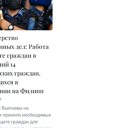
ерство
нных дел: Работа
те граждан в
ий 14
ских граждан,
ихся в
нии на Филипп
5
 Вьетнама на
х приняло необходимые
щите граждан для