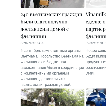
240 вьетнамских граждан
Vinamil
были благополучно
сделке 
доставлены домой c
партнер
Филиппин
Филипп
07/09/2020 04:23
17/08/2021 10:1
6 сентября, компетентные органы
Новое сов
Вьетнама, Посольство Вьетнама на
будет импо
Филиппинах и бюджетная
продукты из
авиакомпания VietJet в координации
реализации
с компетентными органами
DMPI.
Филиппин доставили 240
вьетнамских граждан домой.