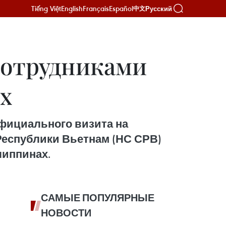
Tiếng Việt
English
Français
Español
Русский
中文
сотрудниками
х
официального визита на
еспублики Вьетнам (НС СРВ)
липпинах.
САМЫЕ ПОПУЛЯРНЫЕ
НОВОСТИ