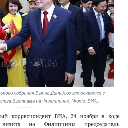
ьного собрания Выонг Динь Хюэ встречается с
ства Вьетнама на Филиппинах. (Фото: ВИА)
ный корреспондент ВИА, 24 ноября в ходе
о визита на Филиппины председатель