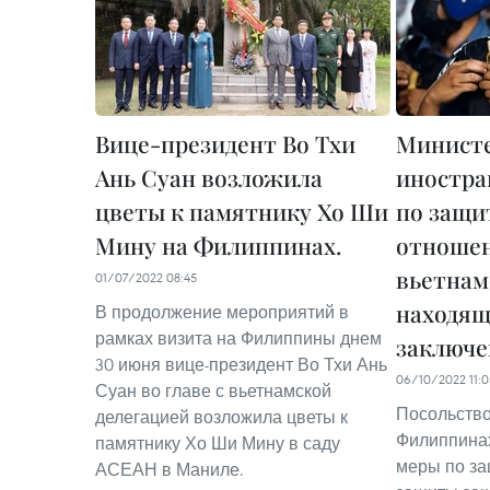
Вице-президент Во Тхи
Минист
Ань Суан возложила
иностра
цветы к памятнику Хо Ши
по защи
Мину на Филиппинах.
отношен
вьетнам
01/07/2022 08:45
находящ
В продолжение мероприятий в
рамках визита на Филиппины днем
заключе
30 июня вице-президент Во Тхи Ань
06/10/2022 11:0
Суан во главе с вьетнамской
Посольство
делегацией возложила цветы к
Филиппина
памятнику Хо Ши Мину в саду
меры по за
АСЕАН в Маниле.