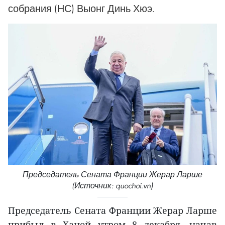
собрания (НС) Выонг Динь Хюэ.
Председатель Сената Франции Жерар Ларше
(Источник: quochoi.vn)
Председатель Сената Франции Жерар Ларше
прибыл в Ханой утром 8 декабря, начав