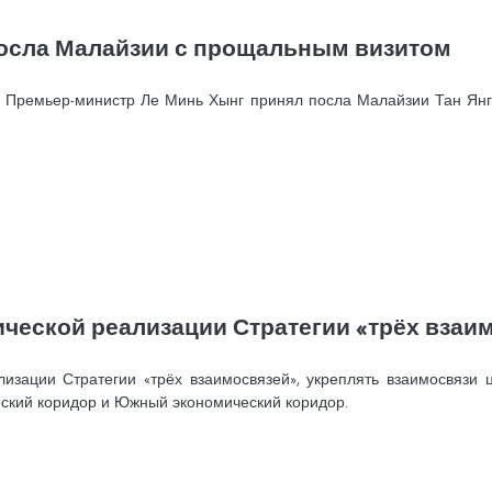
осла Малайзии с прощальным визитом
ва Премьер-министр Ле Минь Хынг принял посла Малайзии Тан Ян
ической реализации Стратегии «трёх взаи
изации Стратегии «трёх взаимосвязей», укреплять взаимосвязи ц
еский коридор и Южный экономический коридор.