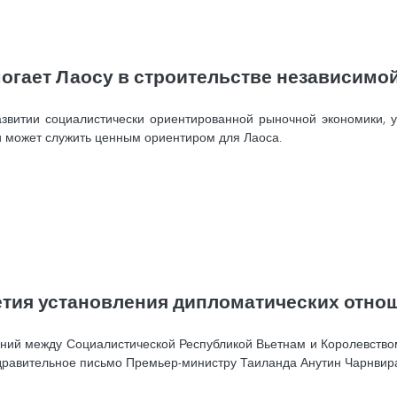
огает Лаосу в строительстве независимо
азвитии социалистически ориентированной рыночной экономики, 
и может служить ценным ориентиром для Лаоса.
етия установления дипломатических отн
й между Социалистической Республикой Вьетнам и Королевством Таи
дравительное письмо Премьер-министру Таиланда Анутин Чарнвира