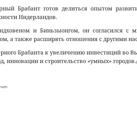
ерный Брабант готов делиться опытом развит
жности Нидерландов.
дховеном и Биньзыонгом, он согласился с мн
гом, а также расширять отношения с другими н
ного Брабанта к увеличению инвестиций во Вье
, инновации и строительство «умных» городов./
tnam