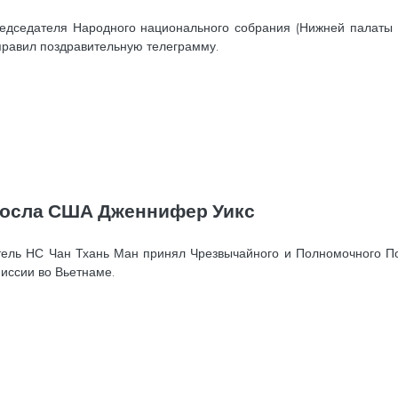
едседателя Народного национального собрания (Нижней палаты 
правил поздравительную телеграмму.
Посла США Дженнифер Уикс
атель НС Чан Тхань Ман принял Чрезвычайного и Полномочного 
миссии во Вьетнаме.