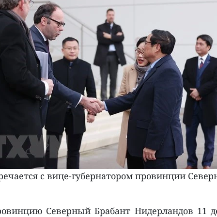
речается с вице-губернатором провинции Север
винцию Северный Брабант Нидерландов 11 дек