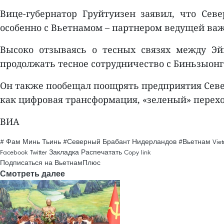
Вице-губернатор Груйтуизен заявил, что Сев
особенно с Вьетнамом – партнером ведущей ва
Высоко отзываясь о тесных связях между Эйн
продолжать тесное сотрудничество с Биньзыон
Он также пообещал поощрять предприятия Север
как цифровая трансформация, «зеленый» переход
ВИА
# Фам Минь Тьинь
#Северный Брабант Нидерландов
#Вьетнам
Vie
Facebook
Twitter
Закладка
Распечатать
Copy link
Подписаться на ВьетнамПлюс
Смотреть далее