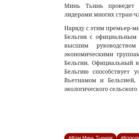
Минь Тьинь проведет 
лидерами многих стран-ч
Наряду с этим премьер-м
Бельгия с официальным 
высшим руководством
экономическими группа
Бельгии. Официальный 
Бельгию способствует 
Вьетнамом и Бельгией,
экологического сельского х
#Фам Минь Тьинем
#Корол