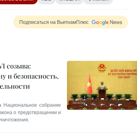
Подписаться на ВьетнамПлюс
I созыва:
у и безопасность,
тельности
та Национальное собрание
акона о предотвращении и
уничтожения.