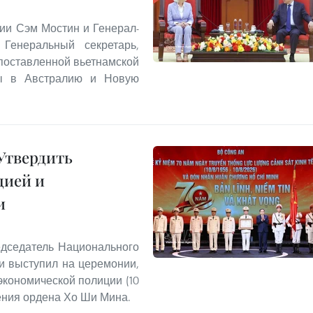
ии Сэм Мостин и Генерал-
Генеральный секретарь,
опоставленной вьетнамской
ты в Австралию и Новую
Утвердить
цией и
и
едседатель Национального
и выступил на церемонии,
экономической полиции (10
учения ордена Хо Ши Мина.