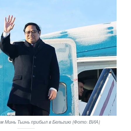
 Минь Тьинь прибыл в Бельгию (Фото: ВИА)