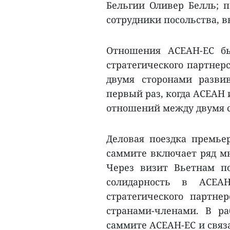
Бельгии Оливер Белль; п
сотрудники посольства, 
Отношения АСЕАН-ЕС бы
стратегического партнерс
двумя сторонами разви
первый раз, когда АСЕАН
отношений между двумя с
Деловая поездка премье
саммите включает ряд мн
Через визит Вьетнам по
солидарность в АСЕАН
стратегического партн
странами-членами. В р
саммите АСЕАН-ЕС и связ