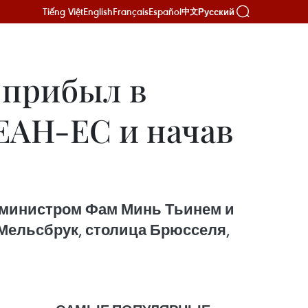
Tiếng Việt
English
Français
Español
Русский
中文
 прибыл в
ЕАН-ЕС и начав
ер-министром Фам Минь Тьинем и
Мельсбрук, столица Брюсселя,