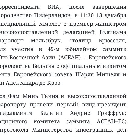
рреспондента ВИА, после завершения
оролевство Нидерландов, в 11:30 13 декабря
специальный самолет с премьер-министром
сокопоставленной делегацией Вьетнама
ропорт Мельсбрук, столица Брюсселя,
 для участия в 45-м юбилейном саммите
го-Восточной Азии (АСЕАН) - Европейского
Королевства Бельгия с официальным визитом
ента Европейского совета Шарля Мишеля и
и Александра де Кроо.
тра Фам Минь Тьиня и высокопоставленной
аэропорту провели первый вице-президент
парламента Бельгии Андрис Гриффруа;
зационного комитета саммита АСЕАН–ЕС;
 протокола Министерства иностранных дел