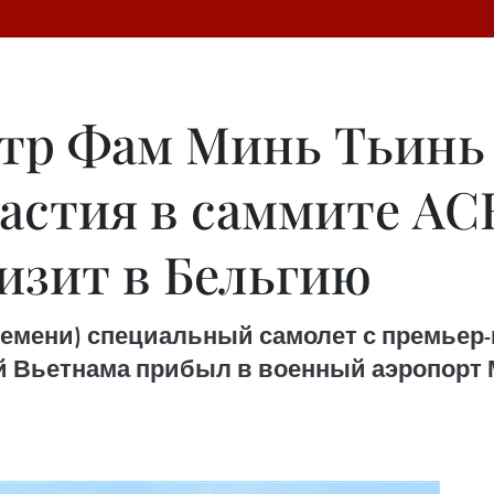
тр Фам Минь Тьинь
частия в саммите АС
изит в Бельгию
у времени) специальный самолет с премь
 Вьетнама прибыл в военный аэропорт 