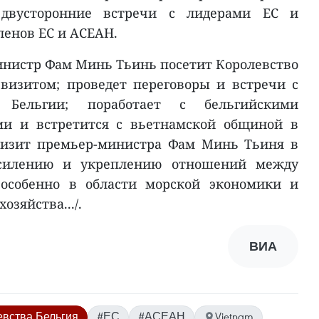
двусторонние встречи с лидерами ЕС и
ленов ЕС и АСЕАН.
инистр Фам Минь Тьинь посетит Королевство
визитом; проведет переговоры и встречи с
 Бельгии; поработает с бельгийскими
ми и встретится с вьетнамской общиной в
визит премьер-министра Фам Минь Тьиня в
усилению и укреплению отношений между
 особенно в области морской экономики и
озяйства.../.
ВИА
евства Бельгия
#ЕС
#АСЕАН
Vietnam