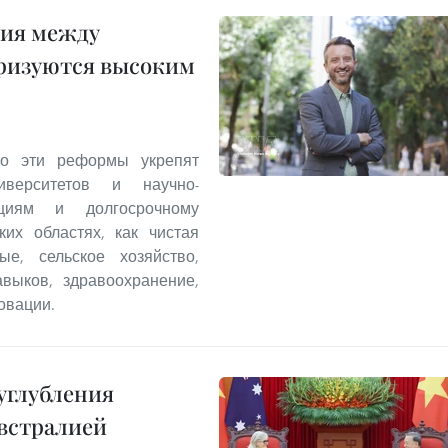
ния между
еризуются высоким
что эти реформы укрепят
иверситетов и научно-
ициям и долгосрочному
ких областях, как чистая
ые, сельское хозяйство,
выков, здравоохранение,
овации.
углубления
встралией