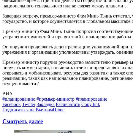
ближайшее время. При этом делегаты сосредоточились на обсу
национального генерального плана; связях между планами…
Завершая встречу, премьер-министр Фам Минь Тьинь отметил, 
государство, и которое осуществляется в глобальном масштабе 
Премьер-министр Фам Минь Тьинь попросил соответствующие м
устранении трудностей и препятствий в планировании работы.
Он поручил продолжить децентрализацию уполномочий при план
учреждения и организации уполномочены утверждать, оценива
Премьер-министр поручил руководство заместителю премьер-
получать комментарии, составлять отчеты и представлять их 
открывать и мобилизовывать ресурсы для развития, а также сп
реализации, таких как национальное планирование, региональн
осуществимости./.
ВИА
#планированию
#премьер-министр
#планирование
Facebook
Twitter
Закладка
Распечатать
Copy link
Подписаться на ВьетнамПлюс
Смотреть далее