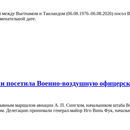
между Вьетнамом и Таиландом (06.08.1976–06.08.2026) посол В
менательной дате.
ии посетила Военно-воздушную офицерс
 главным маршалом авиации А. П. Сингхом, начальником штаба
вом. Делегацию принимали генерал-майор Нго Винь Фук, началь