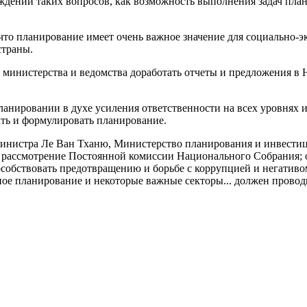
ждении таких вопросов, как возможность выполнения задач план
что планирование имеет очень важное значение для социально-э
страны.
инистерства и ведомства доработать отчеты и предложения в 
ировании в духе усиления ответственности на всех уровнях и 
ть и формулировать планирование.
министра Ле Ван Тханю, Министерство планирования и инвести
на рассмотрение Постоянной комиссии Национального Собрания;
особствовать предотвращению и борьбе с коррупцией и негативо
ое планирование и некоторые важные секторы... должен проводи