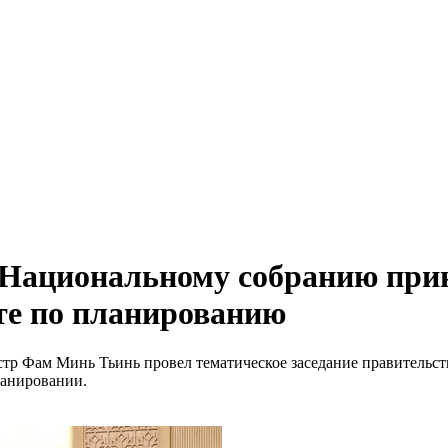
Национальному собранию прин
оте по планированию
стр Фам Минь Тьинь провел тематическое заседание правительст
ланировании.