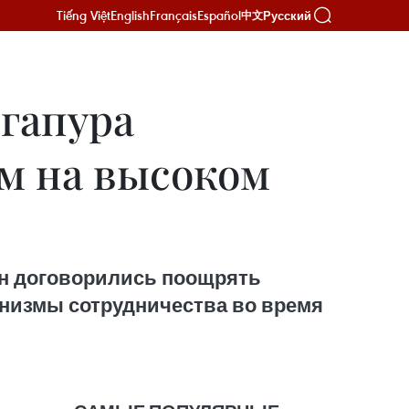
Tiếng Việt
English
Français
Español
Русский
中文
гапура
ам на высоком
ун договорились поощрять
анизмы сотрудничества во время