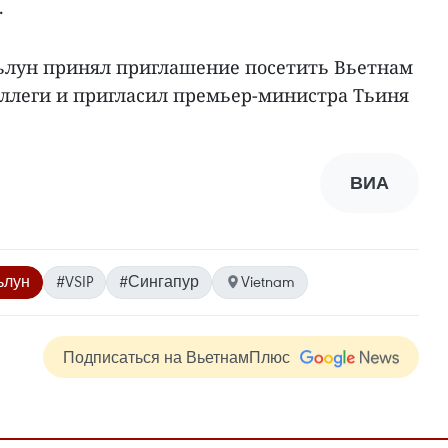
.
ьлун принял приглашение посетить Вьетнам
оллеги и пригласил премьер-министра Тьиня
ВИА
ьлун
#VSIP
#Сингапур
Vietnam
Подписаться на ВьетнамПлюс