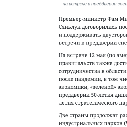
на встрече в преддверии сп
Премьер-министр Фам Мин
Сяньлун договорились по
и поддерживать двусторо
встречи в преддверии сп
На встрече 12 мая (по ам
правительств также дост
сотрудничества в област
после пандемии, в том ч
экономики, «зеленой» эк
преддверии 50-летия дип
летия стратегического пар
Две страны продолжат ра
индустриальных парков (V