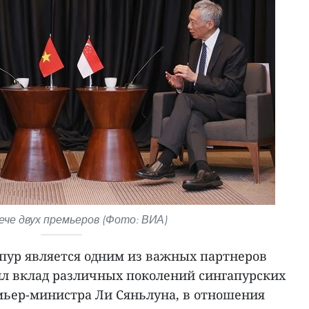
ече двух премьеров (Фото: ВИА)
апур является одним из важных партнеров
ил вклад различных поколений сингапурских
емьер-министра Ли Сяньлуна, в отношения