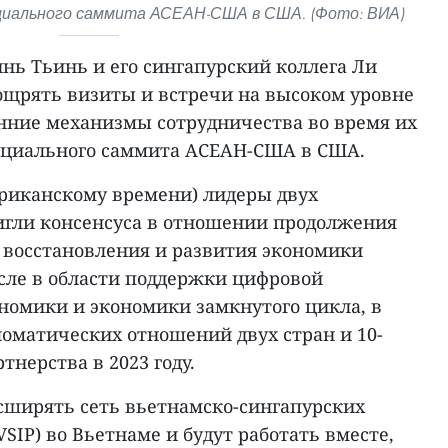
ециального саммита АСЕАН-США в США. (Фото: ВИА)
ь Тьинь и его сингапурский коллега Ли
ощрять визиты и встречи на высоком уровне
нние механизмы сотрудничества во время их
ециального саммита АСЕАН-США в США.
ериканскому времени) лидеры двух
игли консенсуса в отношении продолжения
и восстановления и развития экономики
исле в области поддержки цифровой
ономики и экономики замкнутого цикла, в
ломатических отношений двух стран и 10-
тнерства в 2023 году.
сширять сеть вьетнамско-сингапурских
SIP) во Вьетнаме и будут работать вместе,