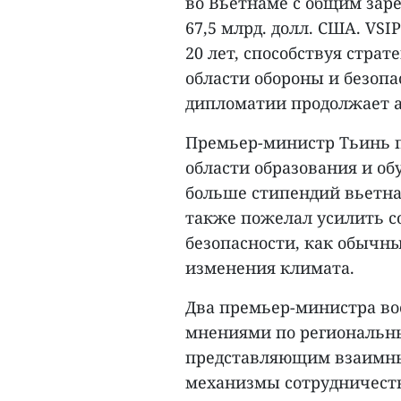
во Вьетнаме с общим за
67,5 млрд. долл. США. VS
20 лет, способствуя стра
области обороны и безопа
дипломатии продолжает а
Премьер-министр Тьинь п
области образования и об
больше стипендий вьетн
также пожелал усилить с
безопасности, как обычн
изменения климата.
Два премьер-министра во
мнениями по региональн
представляющим взаимны
механизмы сотрудничест