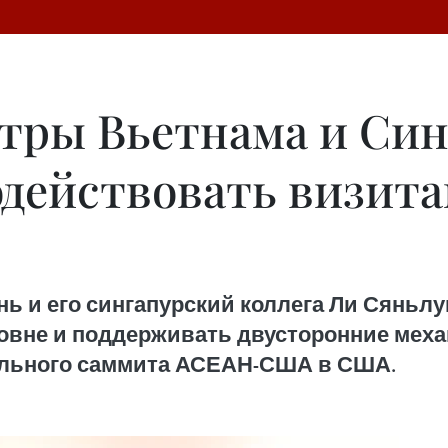
тры Вьетнама и Син
одействовать визит
ь и его сингапурский коллега Ли Сяньл
ровне и поддерживать двусторонние мех
ального саммита АСЕАН-США в США.