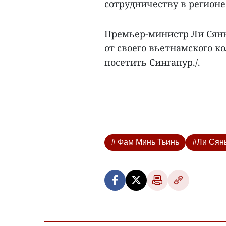
сотрудничеству в регионе
Премьер-министр Ли Сян
от своего вьетнамского к
посетить Сингапур./.
# Фам Минь Тьинь
#Ли Сян