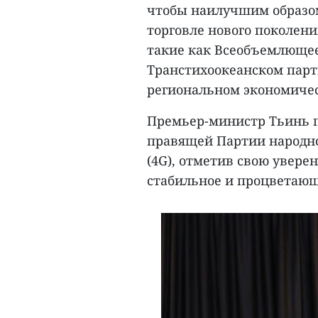
чтобы наилучшим образом
торговле нового поколени
такие как Всеобъемлющее
Транстихоокеанском парт
региональном экономичес
Премьер-министр Тьинь п
правящей Партии народно
(4G), отметив свою увере
стабильное и процветающ