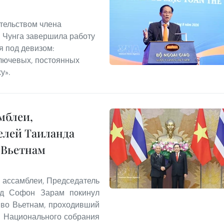
ательством члена
 Чунга завершила работу
 под девизом:
лючевых, постоянных
у».
мблеи,
елей Таиланда
 Вьетнам
 ассамблеи, Председатель
нд Софон Зарам покинул
 во Вьетнам, проходивший
я Национального собрания