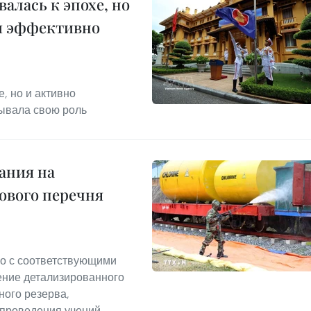
алась к эпохе, но
и эффективно
, но и активно
ывала свою роль
ания на
ового перечня
о с соответствующими
ение детализированного
ного резерва,
 проведения учений,