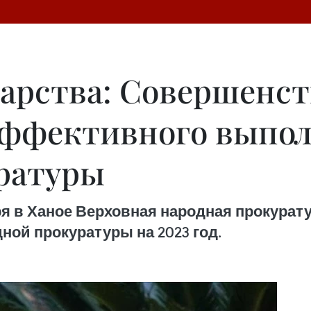
дарства: Совершенс
эффективного выпо
ратуры
ря в Ханое Верховная народная прокура
ой прокуратуры на 2023 год.