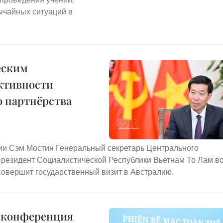
ычайных ситуаций в
еским
ктивности
 партнёрства
ии Сэм Мостин Генеральный секретарь Центрального
Президент Социалистической Республики Вьетнам То Лам в
совершит государственный визит в Австралию.
я конференция