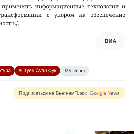
, применять информационные технологии и
трансформации с упором на обеспечение
ости./.
ВИА
атура
#Нгуен Суан Фук
Vietnam
Подписаться на ВьетнамПлюс