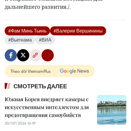
дальнейшего развития./.
#Фам Минь Тьинь
#Валерии Вершинины
#Вьетнама
#ВИА
Theo dõi VietnamPlus
СМОТРЕТЬ ДАЛЕЕ
Южная Корея внедряет камеры с
искусственным интеллектом для
предотвращения самоубийств
30/07/2026 16:19