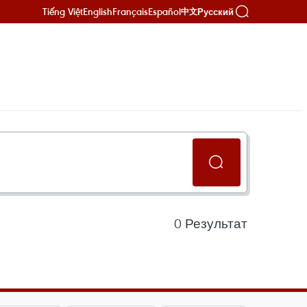
Tiếng Việt
English
Français
Español
Русский
中文
0
Результат