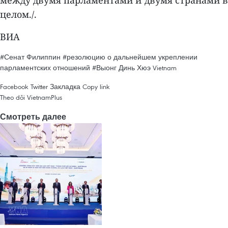
между двумя парламентами и двумя странами в
целом./.
ВИА
#Сенат Филиппин
#резолюцию о дальнейшем укреплении
парламентских отношений
#Выонг Динь Хюэ
Vietnam
Facebook
Twitter
Закладка
Copy link
Theo dõi VietnamPlus
Смотреть далее