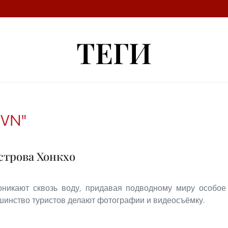
ТЕГИ
ĐVN"
строва Хонкхо
оникают сквозь воду, придавая подводному миру особое
шинство туристов делают фотографии и видеосъёмку.