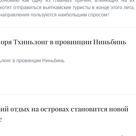
рономию как одну из главных причин, влияющих на их
хотят отправиться вьетнамские туристы в конце этого лета,
е направления пользуются наибольшим спросом?
моря Тхиньлонг в провинции Ниньбинь
ьлонг в провинции Ниньбинь
ий отдых на островах становится новой
е