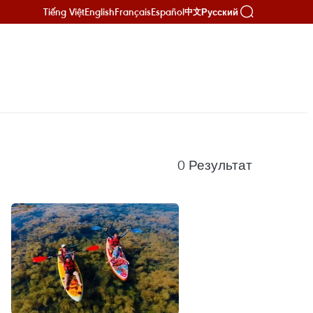
Tiếng Việt
English
Français
Español
Русский
中文
0
Результат