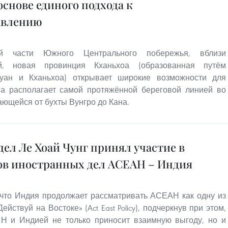
снове единого подхода к
авлению
ой части Южного Центрального побережья, вблизи
й, новая провинция Кханьхоа (образованная путём
уан и Кханьхоа) открывает широкие возможности для
на располагает самой протяжённой береговой линией во
ающейся от бухты Вунгро до Кана.
ел Ле Хоай Чунг принял участие в
в иностранных дел АСЕАН – Индия
 что Индия продолжает рассматривать АСЕАН как одну из
йствуй на Востоке» (Act East Policy), подчеркнув при этом,
Н и Индией не только приносит взаимную выгоду, но и