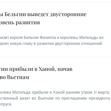
ы Бельгии выведет двусторонние
овень развития
визит короля Бельгии Филиппа и королевы Матильды во
ткроет новую главу в развитии двусторонних отношений.
гии прибыли в Ханой, начав
 во Вьетнам
ролева Матильда прибыли в Ханой ранним утром 31 марта,
рственный визит во Вьетнам по приглашению президента
упруги.