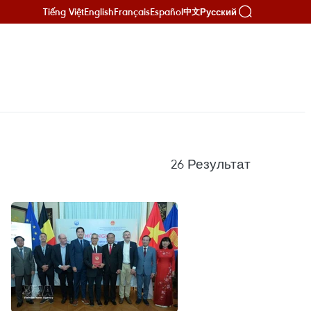
Tiếng Việt
English
Français
Español
Русский
中文
26
Результат