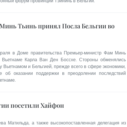
онный форум провинции Тэйнинь в Бельгии.
Минь Тьинь принял Посла Бельгии во
враля в Доме правительства Премьер-министр Фам Минь
о Вьетнаме Карла Ван Ден Боссхе. Стороны обменялись
 Вьетнамом и Бельгией, прежде всего в сфере экономики,
же об оказании поддержки в преодолении последствий
етнаме.
ьгии посетили Хайфон
ева Матильда, а также высокопоставленная делегация из