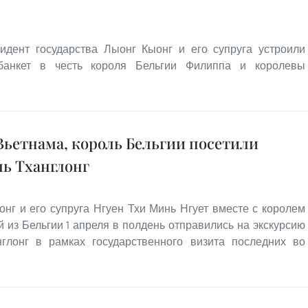
идент государства Лыонг Кыонг и его супруга устроили
 банкет в честь короля Бельгии Филиппа и королевы
Вьетнама, король Бельгии посетили
ь Тханглонг
нг и его супруга Нгуен Тхи Минь Нгует вместе с королем
из Бельгии 1 апреля в полдень отправились на экскурсию
глонг в рамках государственного визита последних во