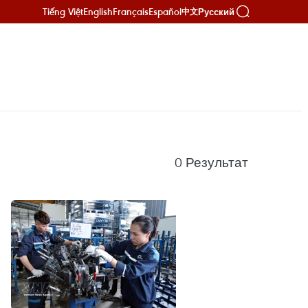
Tiếng Việt
English
Français
Español
Русский
中文
0
Результат