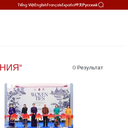
Tiếng Việt
English
Français
Español
Русский
中文
НИЯ"
0
Результат