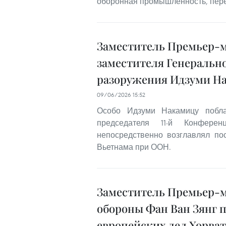
оборонная промышленность, пере
Заместитель Премьер-м
заместителя Генеральн
разоружения Идзуми Н
09/06/2026 15:52
Особо Идзуми Накамицу побла
председателя 11-й Конфер
непосредственно возглавлял по
Вьетнама при ООН.
Заместитель Премьер-
обороны Фан Ван Зянг 
европейских дел Хорва