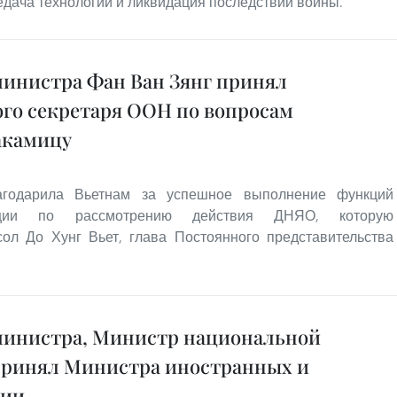
дача технологий и ликвидация последствий войны.
инистра Фан Ван Зянг принял
ого секретаря ООН по вопросам
акамицу
годарила Вьетнам за успешное выполнение функций
енции по рассмотрению действия ДНЯО, которую
сол До Хунг Вьет, глава Постоянного представительства
министра, Министр национальной
принял Министра иностранных и
тии