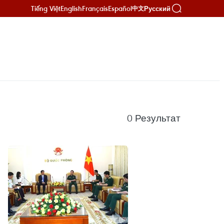
Tiếng Việt
English
Français
Español
Русский
中文
0
Результат