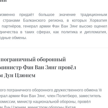
еизменно придаёт большое значение традиционным
 странами Балканского региона, в которых Хорватия
х партнёров, генерал армии Фан Ван Зянг высоко оценил
удничества в таких сферах, как политика и дипломатия,
родные обмены.
 пограничный оборонный
министр Фан Ван Зянг провёл
ом Дун Цзюнем
кого пограничного оборонного дружественного обмена 18
ерал армии Фан Ван Зянг, член Политбюро, заместитель
комиссии, министр национальной обороны, провёл
ом Дун Цзюнем, министром обороны Китая.