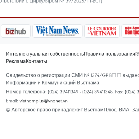
соответствии с Циркуляром № 39/2025/TT-BCT).
Интеллектуальная собственность
Правила пользования
R
Реклама
Контакты
Свидельство о регистрации СМИ № 1374/GP-BTTTT выдано 
Информации и Коммуникаций Вьетнама.
Номер телефона: (024) 39411349 - (024) 39411348, Fax: (024) 
Email:
vietnamplus@vnanet.vn
© Авторское право принадлежит ВьетнамПлюс, ВИА. За