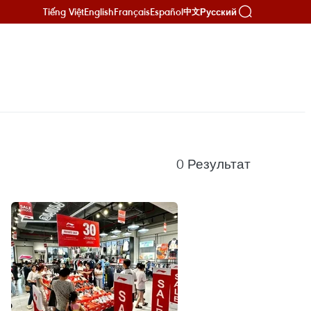
Tiếng Việt
English
Français
Español
Русский
中文
0
Результат