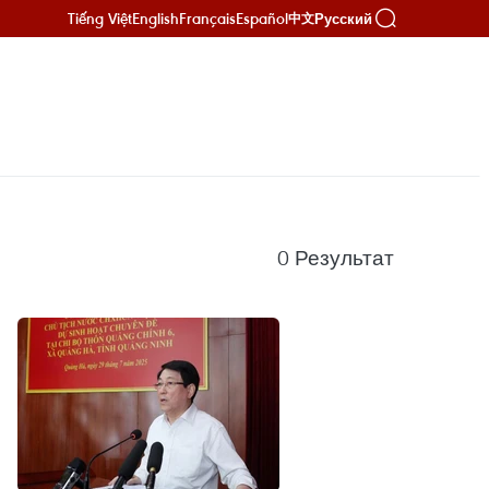
Tiếng Việt
English
Français
Español
Русский
中文
0
Результат