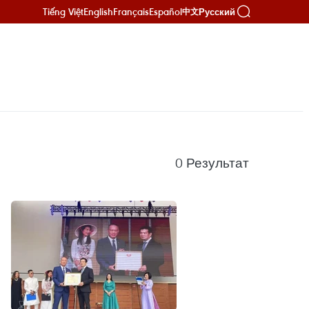
Tiếng Việt
English
Français
Español
Русский
中文
0
Результат