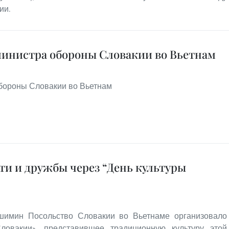
ии.
министра обороны Словакии во Вьетнам
обороны Словакии во Вьетнам
ти и дружбы через “День культуры
шимин Посольство Словакии во Вьетнаме организовало
ловакии», представившее традиционную культуру этой