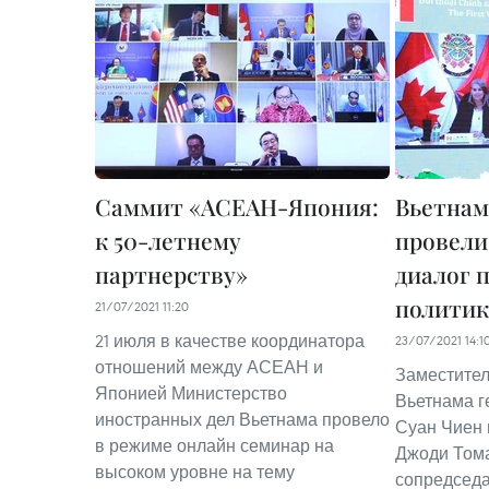
Саммит «АСЕАН-Япония:
Вьетнам
к 50-летнему
провели
партнерству»
диалог 
политик
21/07/2021 11:20
21 июля в качестве координатора
23/07/2021 14:1
отношений между АСЕАН и
Заместител
Японией Министерство
Вьетнама г
иностранных дел Вьетнама провело
Суан Чиен 
в режиме онлайн семинар на
Джоди Том
высоком уровне на тему
сопредседа