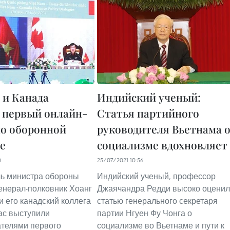
 и Канада
Индийский ученый:
 первый онлайн-
Статья партийного
по оборонной
руководителя Вьетнама 
е
социализме вдохновляет
0
25/07/2021 10:56
ь министра обороны
Индийский ученый, профессор
енерал-полковник Хоанг
Джаячандра Редди высоко оценил
и его канадский коллега
статью генерального секретаря
ас выступили
партии Нгуен Фу Чонга о
телями первого
социализме во Вьетнаме и пути к