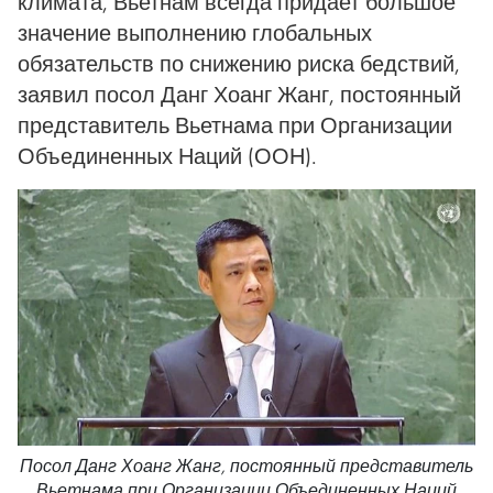
климата, Вьетнам всегда придает большое
значение выполнению глобальных
обязательств по снижению риска бедствий,
заявил посол Данг Хоанг Жанг, постоянный
представитель Вьетнама при Организации
Объединенных Наций (ООН).
Посол Данг Хоанг Жанг, постоянный представитель
Вьетнама при Организации Объединенных Наций