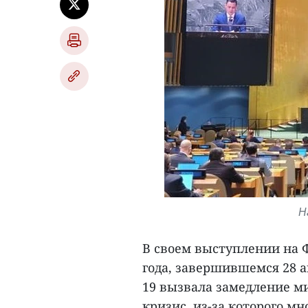
Н
В своем выступлении на 
года, завершившемся 28 а
19 вызвала замедление м
кризис, из-за которого м