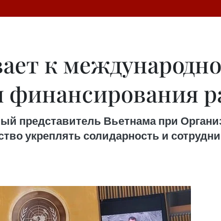
ает к международно
я финансирования р
нный представитель Вьетнама при Орган
тво укреплять солидарность и сотрудни