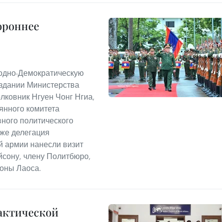
ороннее
родно-Демократическую
 здании Министерства
лковник Нгуен Чонг Нгиа,
янного комитета
вного политического
кже делегация
й армии нанесли визит
йсону, члену Политбюро,
оны Лаоса.
актической