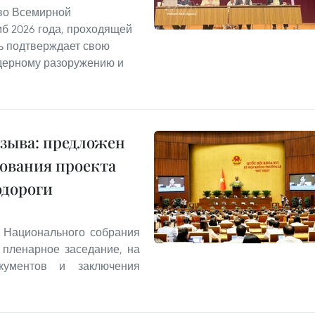
во Всемирной
б 2026 года, проходящей
ь подтверждает свою
дерному разоружению и
озыва: предложен
ования проекта
одороги
и Национального собрания
 пленарное заседание, на
кументов и заключения