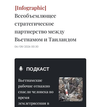
Всеобъемлющее
стратегическое
партнерство между
Вьетнамом и Таиландом
06/08/2026 00:30
ПОДКАСТ
Вьетнамские
рабочие отважно
спасли человека во
время
землетрясения в