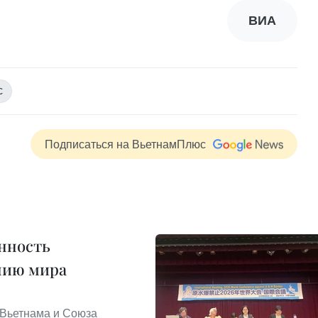
ВИА
с
Подписаться на ВьетнамПлюс
нность
нию мира
а Вьетнама и Союза