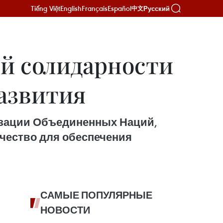
Tiếng Việt
English
Français
Español
Русский
中文
й солидарности
азвития
изации Объединенных Наций,
чество для обеспечения
САМЫЕ ПОПУЛЯРНЫЕ
НОВОСТИ