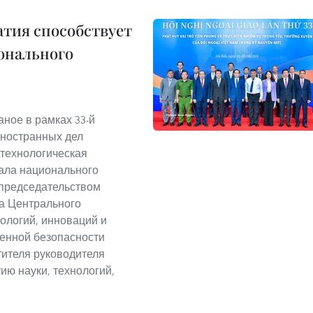
тия способствует
онального
аное в рамках 33-й
ностранных дел
-технологическая
ала национального
 председательством
на Центрального
нологий, инноваций и
енной безопасности
тителя руководителя
ию науки, технологий,