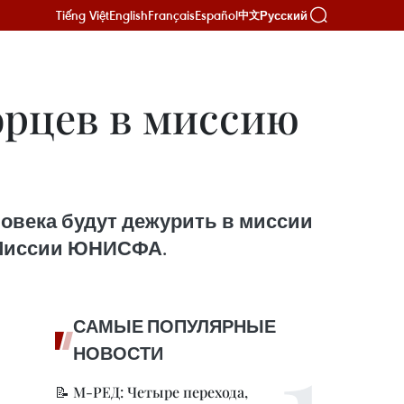
Tiếng Việt
English
Français
Español
Русский
中文
орцев в миссию
ловека будут дежурить в миссии
в Миссии ЮНИСФА.
САМЫЕ ПОПУЛЯРНЫЕ
НОВОСТИ
📝 М-РЕД: Четыре перехода,