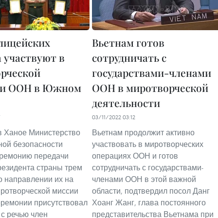
лицейских
Вьетнам готов
 участвуют в
сотрудничать с
рческой
государствами-членами
ии ООН в Южном
ООН в миротворческой
деятельности
03/11/2022 03:12
 в Ханое Министерство
Вьетнам продолжит активно
ой безопасности
участвовать в миротворческих
еремонию передачи
операциях ООН и готов
езидента страны трем
сотрудничать с государствами-
 направлении их на
членами ООН в этой важной
иротворческой миссии
области, подтвердил посол Данг
ремонии присутствовал
Хоанг Жанг, глава постоянного
 с речью член
представительства Вьетнама при