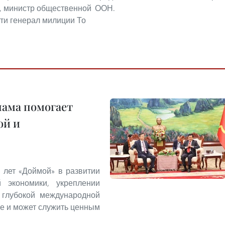
, министр общественной
ООН.
ти генерал милиции То
нама помогает
ой и
 лет «Доймой» в развитии
й экономики, укреплении
 глубокой международной
ие и может служить ценным