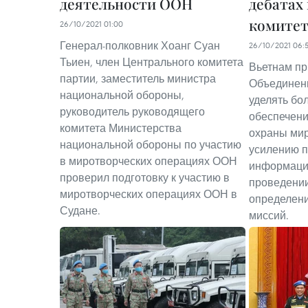
деятельности ООН
дебатах
комитет
26/10/2021 01:00
Генерал-полковник Хоанг Суан
26/10/2021 06:
Тьиен, член Центрального комитета
Вьетнам пр
партии, заместитель министра
Объединен
национальной обороны,
уделять бо
руководитель руководящего
обеспечени
комитета Министерства
охраны мир
национальной обороны по участию
усилению 
в миротворческих операциях ООН
информаци
проверил подготовку к участию в
проведении
миротворческих операциях ООН в
определени
Судане.
миссий.