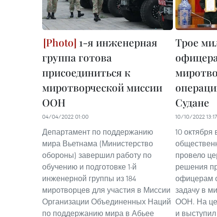
1-я инженерная
Трое ми
группа готова
офицера
присоединиться к
миротво
миротворческой миссии
операц
ООН
Судане
04/04/2022 01:00
10/10/2022 13:17
Департамент по поддержанию
10 октября
мира Вьетнама (Министерство
общественн
обороны) завершил работу по
провело ц
обучению и подготовке 1-й
решения пр
инженерной группы из 184
офицерам о
миротворцев для участия в Миссии
задачу в м
Организации Объединенных Наций
ООН. На це
по поддержанию мира в Абьее
и выступил