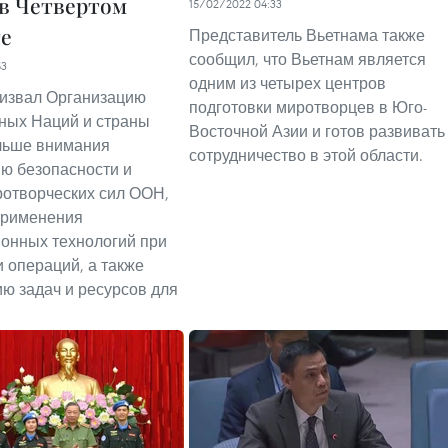
 в Четвертом
15/02/2022 04:33
е
Представитель Вьетнама также
сообщил, что Вьетнам является
53
одним из четырех центров
извал Организацию
подготовки миротворцев в Юго-
ных Наций и страны
Восточной Азии и готов развивать
льше внимания
сотрудничество в этой области.
ю безопасности и
отворческих сил ООН,
применения
онных технологий при
 операций, а также
ю задач и ресурсов для