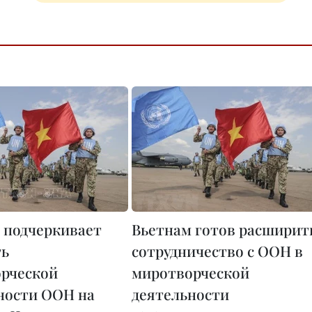
 подчеркивает
Вьетнам готов расширит
ть
сотрудничество с ООН в
рческой
миротворческой
ности ООН на
деятельности