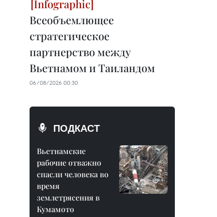
Всеобъемлющее
стратегическое
партнерство между
Вьетнамом и Таиландом
06/08/2026 00:30
ПОДКАСТ
Вьетнамские
рабочие отважно
спасли человека во
время
землетрясения в
Кумамото