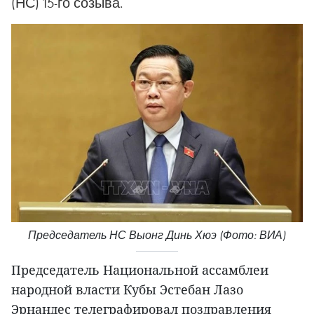
(НС) 15-го созыва.
Председатель НС Выонг Динь Хюэ (Фото: ВИА)
Председатель Национальной ассамблеи
народной власти Кубы Эстебан Лазо
Эрнандес телеграфировал поздравления