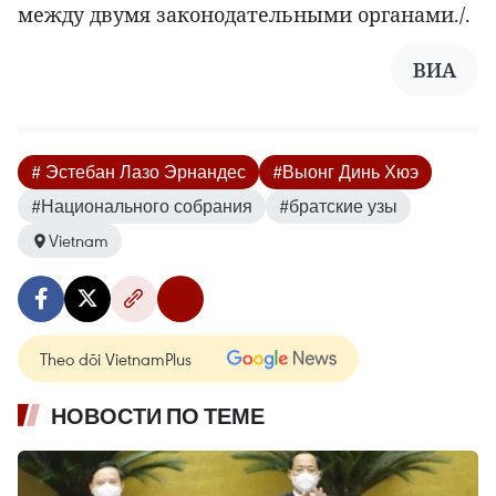
между двумя законодательными органами./.
ВИА
# Эстебан Лазо Эрнандес
#Выонг Динь Хюэ
#Национального собрания
#братские узы
Vietnam
Theo dõi VietnamPlus
НОВОСТИ ПО ТЕМЕ