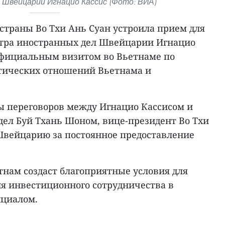
 Швейцарии Игнацио Кассис (Фото: ВИА)
 страны Во Тхи Ань Суан устроила прием для
стра иностранных дел Швейцарии Игнацио
 официальным визитом во Вьетнаме по
тических отношений Вьетнама и
ы переговоров между Игнацио Кассисом и
ел Буй Тхань Шоном, вице-президент Во Тхи
Швейцарию за постоянное предоставление
тнам создаст благоприятные условия для
ия инвестиционного сотрудничества в
нциалом.