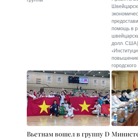
Швейцарски
экономичес
предостави
помощь в р
швейцарски
долл. США)
«Институци
повышение
городского
Вьетнам вошел в группу D
Минист