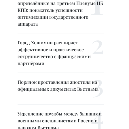
определённые на третьем Пленуме ЦК
КПВ: показатель успешности
оптимизации государственного
аппарата
Город Хошимин расширяет
эффективное и практическое
сотрудничество с французскими
партнёрами
Порядок проставления апостиля на
официальных документах Вьетнама
Укрепление дружбы между бывшими
военными специалистами России и
народом Вьетнама