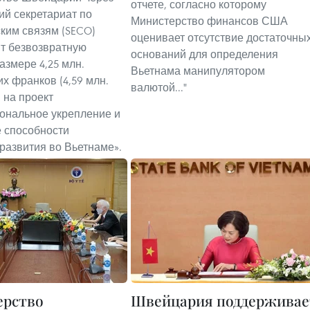
отчете, согласно которому
й секретариат по
Министерство финансов США
ким связям (SECO)
оценивает отсутствие достаточны
т безвозвратную
оснований для определения
азмере 4,25 млн.
Вьетнама манипулятором
х франков (4,59 млн.
валютой..."
 на проект
ональное укрепление и
 способности
 развития во Вьетнаме».
ерство
Швейцария поддерживае