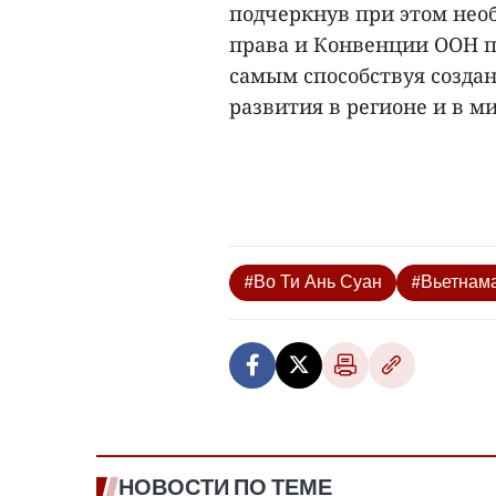
подчеркнув при этом нео
права и Конвенции ООН п
самым способствуя созда
развития в регионе и в ми
#Во Ти Ань Суан
#Вьетнам
НОВОСТИ ПО ТЕМЕ