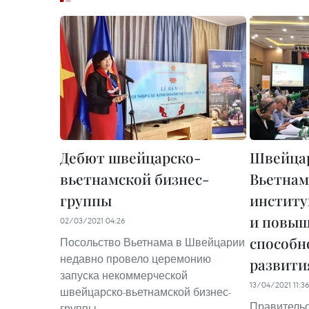
Дебют швейцарско-
Швейцар
вьетнамской бизнес-
Вьетнам
группы
институ
и повы
02/03/2021 04:26
способн
Посольство Вьетнама в Швейцарии
недавно провело церемонию
развити
запуска некоммерческой
13/04/2021 11:3
швейцарско-вьетнамской бизнес-
Правитель
группы