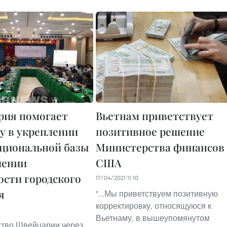
ия помогает
Вьетнам приветствует
у в укреплении
позитивное решение
циональной базы
Министерства финансов
шении
США
ости городского
17/04/2021 11:10
я
"...Мы приветствуем позитивную
корректировку, относящуюся к
6
Вьетнаму, в вышеупомянутом
ство Швейцарии через