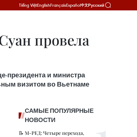
Tiếng Việt
English
Français
Español
Русский
中文
Суан провела
це-президента и министра
ьным визитом во Вьетнаме
САМЫЕ ПОПУЛЯРНЫЕ
НОВОСТИ
📝 М-РЕД: Четыре перехода,