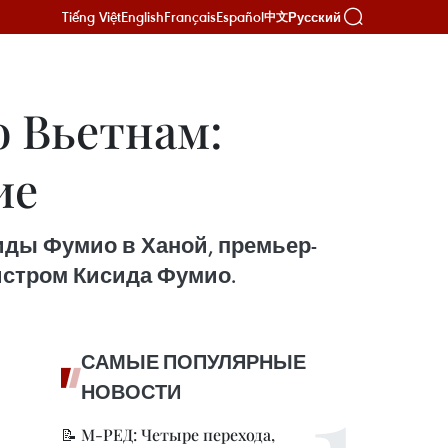
Tiếng Việt
English
Français
Español
Русский
中文
 Вьетнам:
ие
иды Фумио в Ханой, премьер-
истром Кисида Фумио.
САМЫЕ ПОПУЛЯРНЫЕ
НОВОСТИ
📝 М-РЕД: Четыре перехода,