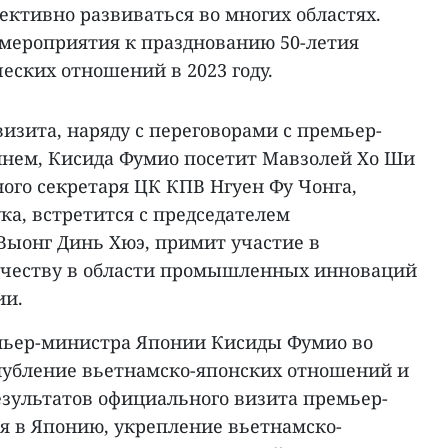
ктивно развиваться во многих областях.
 мероприятия к празднованию 50-летия
еских отношений в 2023 году.
визита, наряду с переговорами с премьер-
нем, Кисида Фумио посетит Мавзолей Хо Ши
ого секретаря ЦК КПВ Нгуен Фу Чонга,
ка, встретится с председателем
Выонг Динь Хюэ, примит участие в
ичеству в области промышленных инноваций
ии.
ьер-министра Японии Кисиды Фумио во
лубление вьетнамско-японских отношений и
езультатов официального визита премьер-
 в Японию, укрепление вьетнамско-