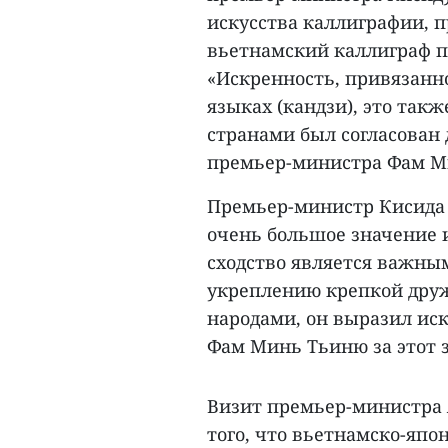
искусства каллиграфии,
вьетнамский каллиграф п
«Искренность, привязанн
языках (кандзи), это так
странами был согласован
премьер-министра Фам Ми
Премьер-министр Кисида 
очень большое значение 
сходство является важн
укреплению крепкой дру
народами, он выразил ис
Фам Минь Тьиню за этот 
Визит премьер-министра 
того, что вьетнамско-япо