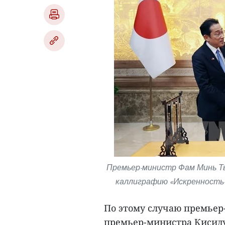
Премьер-министр Фам Минь Ть
каллиграфию «Искренность-
По этому случаю премье
премьер-министра Кисиду