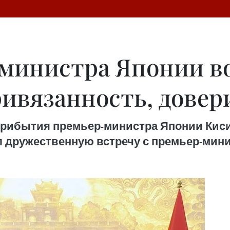
министра Японии во
ривязанность, довер
 прибытия премьер-министра Японии Кис
 дружественную встречу с премьер-мин