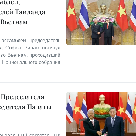
мблеи,
елей Таиланда
 Вьетнам
 ассамблеи, Председатель
нд Софон Зарам покинул
 во Вьетнам, проходивший
я Национального собрания
 Председателя
седателя Палаты
Генеральный секретарь ЦК