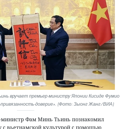
инь вручает премьер-министру Японии Кисиде Фумио
привязанность-доверие». (Фото: Зыонг Жанг/ВИА)
р-министр Фам Минь Тьинь познакомил
 с вьетнамской культурой с помощью