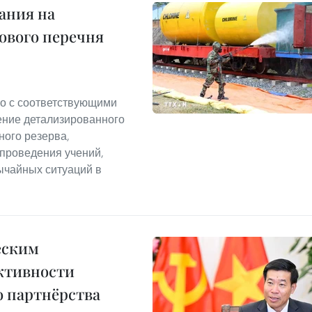
ания на
ового перечня
о с соответствующими
ение детализированного
ного резерва,
 проведения учений,
ычайных ситуаций в
еским
ктивности
 партнёрства