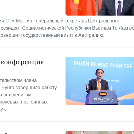
ии Сэм Мостин Генеральный секретарь Центрального
Президент Социалистической Республики Вьетнам То Лам в
совершит государственный визит в Австралию.
я конференция
ательством члена
 Чунга завершила работу
 под девизом:
лючевых, постоянных
у».