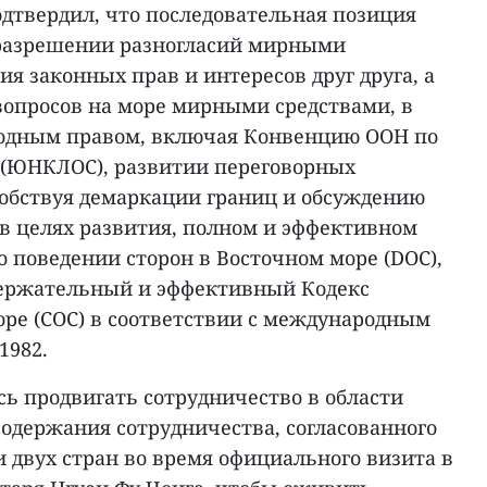
дтвердил, что последовательная позиция
 разрешении разногласий мирными
ия законных прав и интересов друг друга, а
вопросов на море мирными средствами, в
родным правом, включая Конвенцию ООН по
а (ЮНКЛОС), развитии переговорных
собствуя демаркации границ и обсуждению
 в целях развития, полном и эффективном
 поведении сторон в Восточном море (DOC),
держательный и эффективный Кодекс
оре (COC) в соответствии с международным
1982.
ь продвигать сотрудничество в области
содержания сотрудничества, согласованного
двух стран во время официального визита в