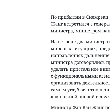
По прибытии в Сиемреап 
Жанг встретился с генера
министра, министром на
На встрече два министра
мировых ситуациях, пре
направлениях дальнейшег
министра договорились п
уделять пристальное вни
с функциональными агент
организовать деятельност
самым углубляя отношени
как важной опорой в дву
Министр Фан Ван Жанг п