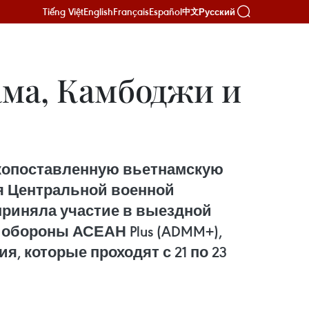
Tiếng Việt
English
Français
Español
Русский
中文
ма, Камбоджи и
окопоставленную вьетнамскую
я Центральной военной
приняла участие в выездной
 обороны АСЕАН Plus (ADMM+),
которые проходят с 21 по 23