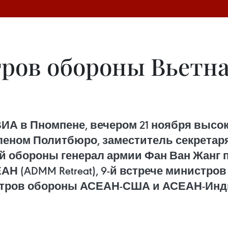
ров обороны Вьетна
ИА в Пномпене, вечером 21 ноября выс
членом Политбюро, заместитель секретар
й обороны генерал армии Фан Ван Жанг 
Н (ADMM Retreat), 9-й встрече министров
ров обороны АСЕАН-США и АСЕАН-Индия, 