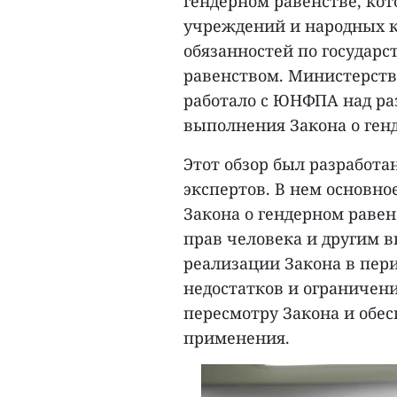
гендерном равенстве, кот
учреждений и народных к
обязанностей по государ
равенством. Министерств
работало с ЮНФПА над раз
выполнения Закона о ген
Этот обзор был разработ
экспертов. В нем основно
Закона о гендерном раве
прав человека и другим 
реализации Закона в пери
недостатков и ограничен
пересмотру Закона и обе
применения.