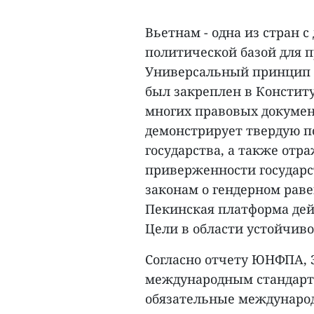
Вьетнам - одна из стран 
политической базой для 
Универсальный принцип
был закреплен в Конститу
многих правовых документ
демонстрирует твердую 
государства, а также отр
приверженности государ
законам о гендерном рав
Пекинская платформа дей
Цели в области устойчиво
Согласно отчету ЮНФПА, З
международным стандарта
обязательные международ