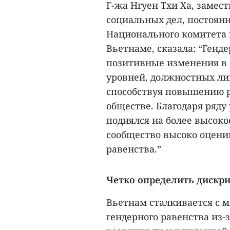
Г-жа Нгуен Тхи Ха, замес
социальных дел, постоян
Национального комитета
Вьетнаме, сказала: “Генд
позитивные изменения в 
уровней, должностных ли
способствуя повышению р
обществе. Благодаря ряд
поднялся на более высоко
сообщество высоко оценив
равенства.”
Четко определить дискр
Вьетнам сталкивается с 
гендерного равенства из-