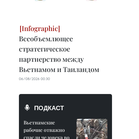
Всеобъемлющее
стратегическое
партнерство между
Вьетнамом и Таиландом
06/08/2026 00:30
ПОДКАСТ
Вьетнамские
рабочие отважно
спасли человека во