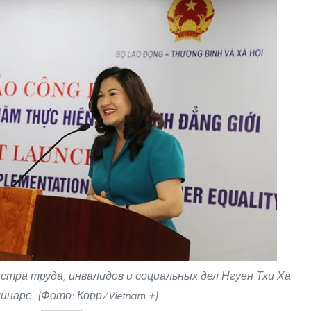
ра труда, инвалидов и социальных дел Нгуен Тхи Ха
инаре. (Фото: Корр/Vietnam +)