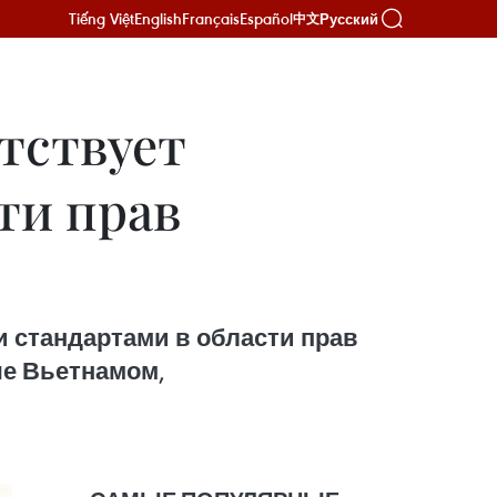
Tiếng Việt
English
Français
Español
Русский
中文
етствует
ти прав
и стандартами в области прав
е Вьетнамом,