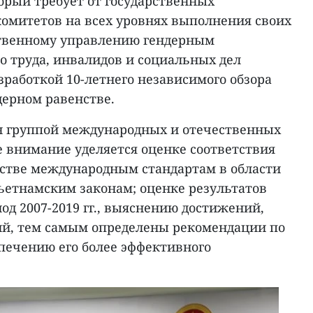
орый требует от государственных
омитетов на всех уровнях выполнения своих
ственному управлению гендерным
о труда, инвалидов и социальных дел
работкой 10-летнего независимого обзора
дерном равенстве.
ан группой международных и отечественных
е внимание уделяется оценке соответствия
нстве международным стандартам в области
вьетнамским законам; оценке результатов
од 2007-2019 гг., выяснению достижений,
ий, тем самым определены рекомендации по
спечению его более эффективного