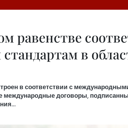
ом равенстве соотв
стандартам в облас
строен в соответствии с международным
е международные договоры, подписанны
ия...