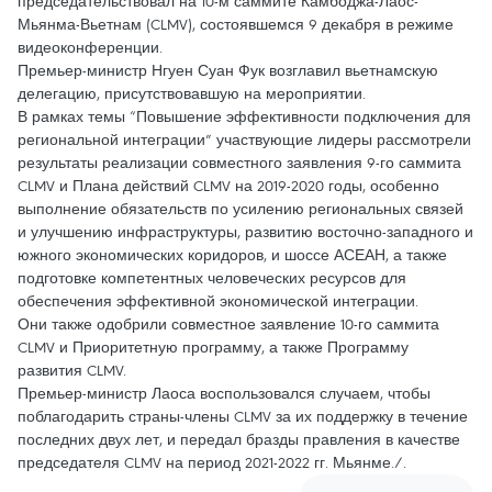
председательствовал на 10-м саммите Камбоджа-Лаос-
Мьянма-Вьетнам (CLMV), состоявшемся 9 декабря в режиме
видеоконференции.
Премьер-министр Нгуен Суан Фук возглавил вьетнамскую
делегацию, присутствовавшую на мероприятии.
В рамках темы “Повышение эффективности подключения для
региональной интеграции” участвующие лидеры рассмотрели
результаты реализации совместного заявления 9-го саммита
CLMV и Плана действий CLMV на 2019-2020 годы, особенно
выполнение обязательств по усилению региональных связей
и улучшению инфраструктуры, развитию восточно-западного и
южного экономических коридоров, и шоссе АСЕАН, а также
подготовке компетентных человеческих ресурсов для
обеспечения эффективной экономической интеграции.
Они также одобрили совместное заявление 10-го саммита
CLMV и Приоритетную программу, а также Программу
развития CLMV.
Премьер-министр Лаоса воспользовался случаем, чтобы
поблагодарить страны-члены CLMV за их поддержку в течение
последних двух лет, и передал бразды правления в качестве
председателя CLMV на период 2021-2022 гг. Мьянме./.