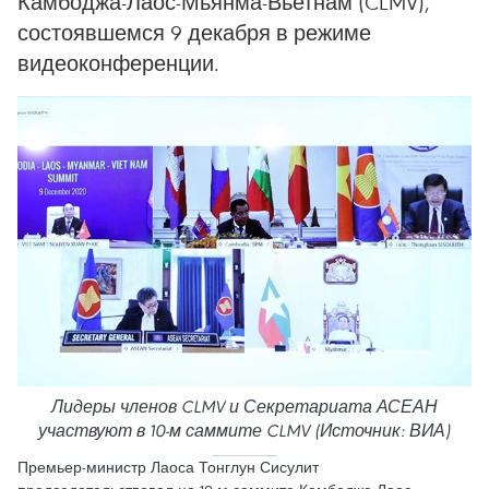
Камбоджа-Лаос-Мьянма-Вьетнам (CLMV),
состоявшемся 9 декабря в режиме
видеоконференции.
Лидеры членов CLMV и Секретариата АСЕАН
участвуют в 10-м саммите CLMV (Источник: ВИА)
Премьер-министр Лаоса Тонглун Сисулит