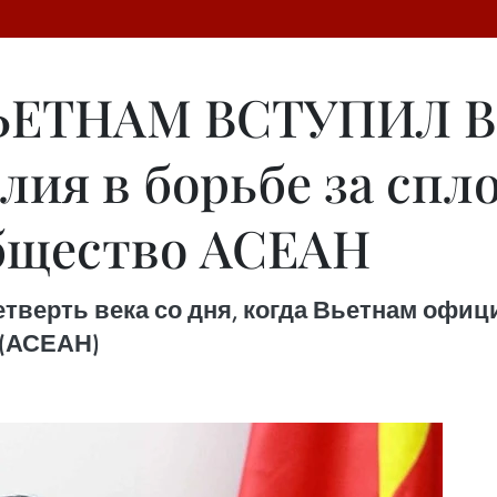
ВЬЕТНАМ ВСТУПИЛ В
ия в борьбе за спл
бщество АСЕАН
четверть века со дня, когда Вьетнам оф
 (АСЕАН)