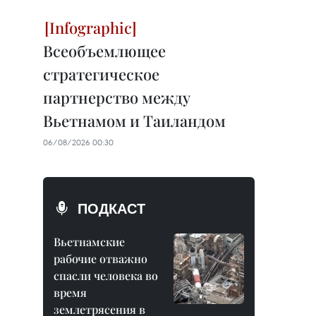
Всеобъемлющее
стратегическое
партнерство между
Вьетнамом и Таиландом
06/08/2026 00:30
ПОДКАСТ
Вьетнамские
рабочие отважно
спасли человека во
время
землетрясения в