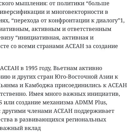
ского мышления: от политики “больше
 диверсификации и многовекторности в
х, “перехода от конфронтации к диалогу”1,
ициативным, активным и ответственным
евизу “инициативная, активная и
сте со всеми странами АСЕАН за создание
 АСЕАН в 1995 году, Вьетнам активно
нию и других стран Юго-Восточной Азии к
 Мьянма и Камбоджа присоединились к АСЕАН
тветственно. Имея много важных инициатив,
S или создание механизма ADMM Plus,
с другими членами АСЕАН поддерживает
ества в развивающихся региональных
й важный вклад