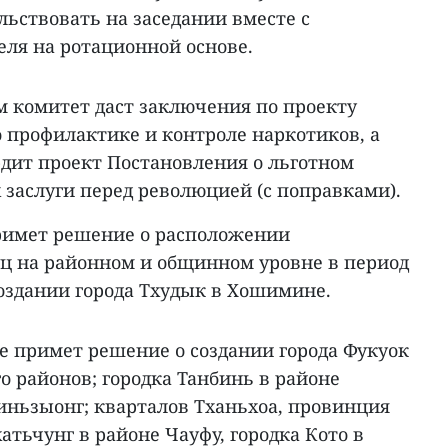
льствовать на заседании вместе с
еля на ротационной основе.
м комитет даст заключения по проекту
 профилактике и контроле наркотиков, а
рдит проект Постановления о льготном
заслуги перед революцией (с поправками).
римет решение о расположении
ц на районном и общинном уровне в период
 создании города Тхудык в Хошимине.
е примет решение о создании города Фукуок
 районов; городка Танбинь в районе
иньзыонг; кварталов Тханьхоа, провинция
атьчунг в районе Чауфу, городка Кото в