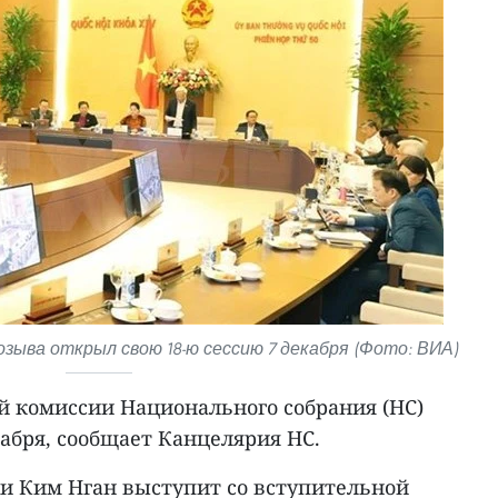
озыва открыл свою 18-ю сессию 7 декабря (Фото: ВИА)
ой комиссии Национального собрания (НС)
кабря, сообщает Канцелярия НС.
хи Ким Нган выступит со вступительной