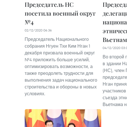
Председатель НС
Председ
посетила военный округ
делегац
№4
национа
этничес
02/12/2020 06:36
Вьетнам
Председатель Национального
собрания Нгуен Тхи Ким Нган 1
04/12/2020 03:
декабря призвала военный округ
Во второй 
№4 приложить больше усилий,
в здании Н
оптимизировать возможности, а
(НС), член
также преодолеть трудности для
председате
выполнения задач национального
Нган приня
строительства и обороны в новых
участников
условиях.
съезда этн
Вьетнама на