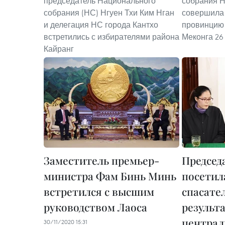
председатель Национального
собрания Н
собрания (НС) Нгуен Тхи Ким Нган
совершила 
и делегация НС города Кантхо
провинцию 
встретились с избирателями района
Меконга 26
Кайранг
Заместитель премьер-
Председ
министра Фам Бинь Минь
посетил
встретился с высшим
спасате
руководством Лаоса
результ
централ
30/11/2020 15:31