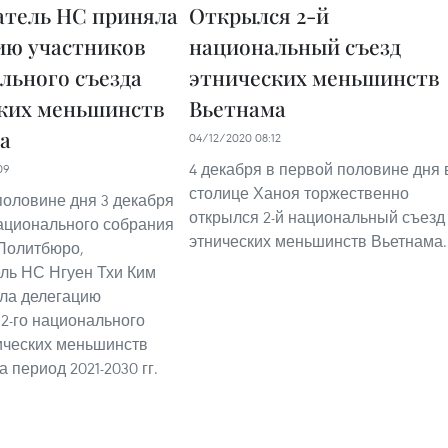
атель НС приняла
Открылся 2-й
ию участников
национальный съезд
льного съезда
этнических меньшинств
ких меньшинств
Вьетнама
а
04/12/2020 08:12
4 декабря в первой половине дня 
09
столице Ханоя торжественно
половине дня 3 декабря
открылся 2-й национальный съезд
ационального собрания
этнических меньшинств Вьетнама.
 Политбюро,
ль НС Нгуен Тхи Ким
ла делегацию
 2-го национального
ических меньшинств
 период 2021-2030 гг.