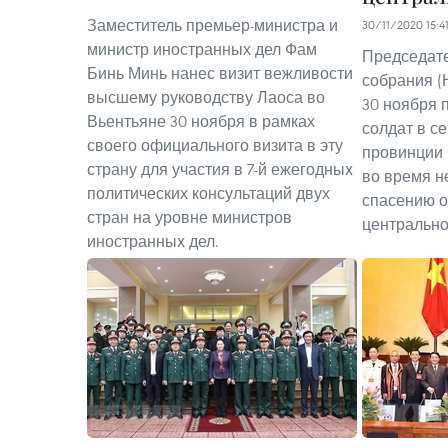
Заместитель премьер-министра и
30/11/2020 15:4
министр иностранных дел Фам
Председат
Бинь Минь нанес визит вежливости
собрания (
высшему руководству Лаоса во
30 ноября 
Вьентьяне 30 ноября в рамках
солдат в с
своего официального визита в эту
провинции 
страну для участия в 7-й ежегодных
во время н
политических консультаций двух
спасению о
стран на уровне министров
центрально
иностранных дел.