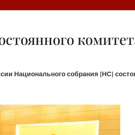
Постоянного комите
ссии Национального собрания (НС) состоит