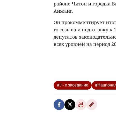
районе Читон и городка 
Анжанг.
Он прокомментирует итоги
го созыва и подготовку к 
депутатов законодательно
всех уровней на период 202
#51- е заседание
#Национал