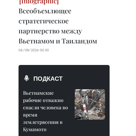
Всеобъемлющее
стратегическое
партнерство между
Вьетнамом и Таиландом
06/08/2026 00:30
ПОДКАСТ
Вьетнамские
рабочие отважно
спасли человека во
время
землетрясения в
Кумамото