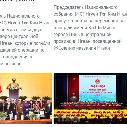
Председатель Национального
1
собрания (НС) Нгуен Тхи Ким Нга
ель Национального
присутствовала на церемонии на
НС) Нгуен Тхи Ким Нган
площади имени Хо Ши Мин в
посетила семьи двух
городе Винь в центральной
еверо-центральной
провинции Нгеан, посвященной
Нгеан, которые погибли
990-летию названия Нгеан
едавней операции по
т наводнения в
м регионе.