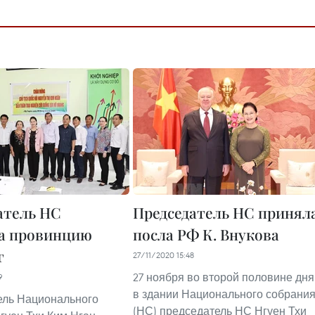
атель НС
Председатель НС принял
а провинцию
посла РФ К. Внукова
г
27/11/2020 15:48
27 ноября во второй половине дня
9
в здании Национального собрани
ель Национального
(НС) председатель НС Нгуен Тхи