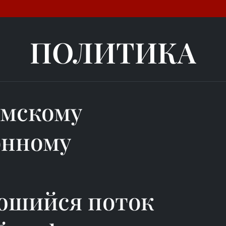
ПОЛИТИКА
амскому
нному
юшийся поток