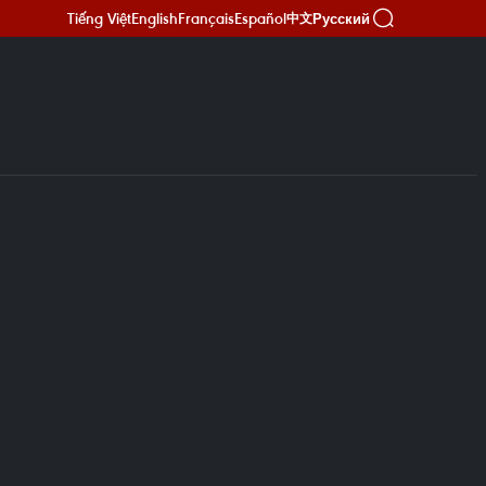
Tiếng Việt
English
Français
Español
Русский
中文