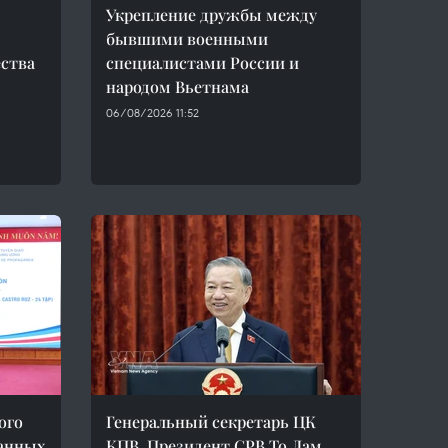
Укрепление дружбы между
бывшими военными
ства
специалистами России и
народом Вьетнама
06/08/2026 11:52
ого
Генеральный секретарь ЦК
ранных
КПВ, Президент СРВ То Лам