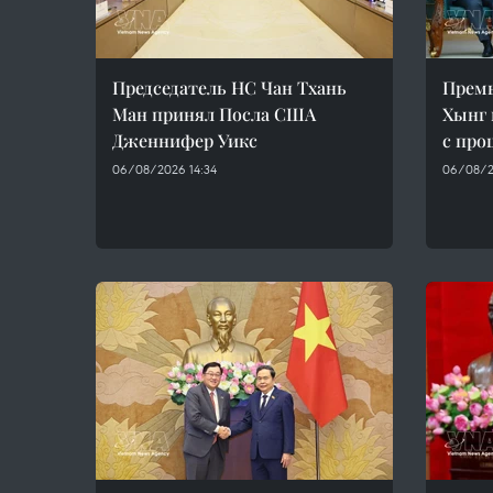
Председатель НС Чан Тхань
Прем
Ман принял Посла США
Хынг 
Дженнифер Уикс
с пр
06/08/2026 14:34
06/08/2