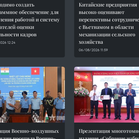
одимо создать
Китайские предприятия
аммное обеспечение для
высоко оценивают
ления работой и систему
перспективы сотрудниче
ателей оценки
с Вьетнамом в области
льности кадров
механизации сельского
хозяйства
026 12:24
06/08/2026 11:59
ация Военно-воздушных
Презентация многотомн
ндии посетила Военно-
издания «Собрание изб