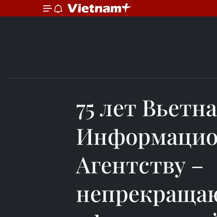
75 лет Вьетн
Информацио
Агентству –
непрекраща