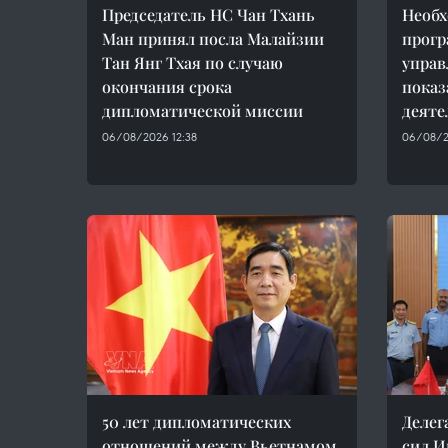
Председатель НС Чан Тхань
Необх
Ман принял посла Малайзии
прогр
Тан Янг Тхая по случаю
управ
окончания срока
показ
дипломатической миссии
деяте
06/08/2026 12:38
06/08/2
50 лет дипломатических
Делег
отношений между Вьетнамом
сил И