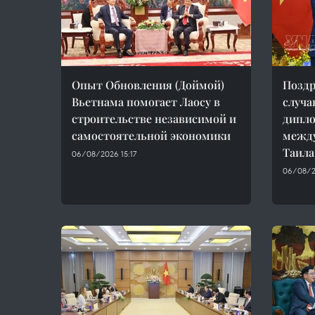
Опыт Обновления (Доймой)
Поздр
Вьетнама помогает Лаосу в
случа
строительстве независимой и
дипл
самостоятельной экономики
между
Таил
06/08/2026 15:17
06/08/2