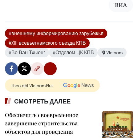
ВИА
#внешнему информированию зарубежья
#XIII всевьетнамского съезда КПВ
#Во Ван Тхыонг
#Отделом ЦК КПВ
Vietnam
Theo dõi VietnamPlus
СМОТРЕТЬ ДАЛЕЕ
Обеспечить своевременное
завершение строительства
объектов для проведения