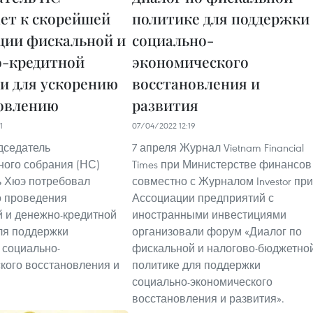
ет к скорейшей
политике для поддержки
ции фискальной и
социально-
-кредитной
экономического
и для ускорению
восстановления и
овлению
развития
1
07/04/2022 12:19
дседатель
7 апреля Журнал Vietnam Financial
ого собрания (НС)
Times при Министерстве финансов
 Хюэ потребовал
совместно с Журналом Investor при
о проведения
Ассоциации предприятий с
 и денежно-кредитной
иностранными инвестициями
ля поддержки
организовали форум «Диалог по
социально-
фискальной и налогово-бюджетно
кого восстановления и
политике для поддержки
социально-экономического
восстановления и развития».