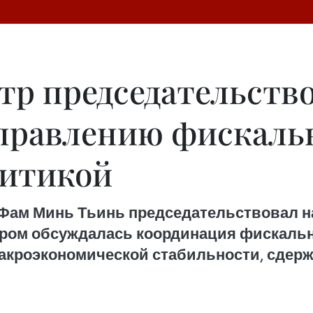
р председательство
правлению фискаль
литикой
р Фам Минь Тьинь председательствовал 
ором обсуждалась координация фискальн
акроэкономической стабильности, сдер