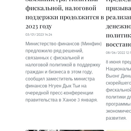
фискальной, налоговой
призыва
поддержки продолжится в
реализа
2023 году
денежно
политик
03/01/2023 14:24
восстан
Министерство финансов (Минфин)
предложило ряд решений,
08/06/2022 12:1
связанных с фискальной и
8 июня пре
налоговой политикой в ​​поддержку
Национальн
граждан и бизнеса в этом году,
Выонг Динь
сообщил заместитель министра
скорейшег
финансов Нгуен Дык Тьи на
фискальной
очередной пресс-конференции
политики д
правительства в Ханое 3 января.
программы 
экономичес
развития.