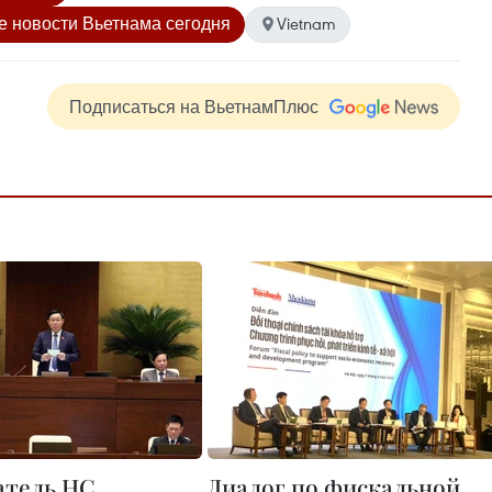
 новости Вьетнама сегодня
Vietnam
Подписаться на ВьетнамПлюс
атель НС
Диалог по фискальной