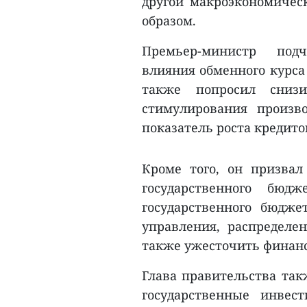
другой макроэкономиче
образом.
Премьер-министр подч
влияния обменного курса
также попросил сниз
стимулирования произв
показатель роста кредито
Кроме того, он призва
государственного бюд
государственного бюдже
управления, распределе
также ужесточить финанс
Глава правительства так
государственные инве