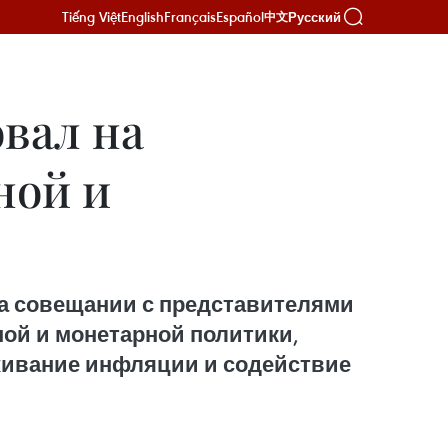
Tiếng Việt
English
Français
Español
Русский
中文
вал на
ной и
на совещании с представителями
ой и монетарной политики,
живание инфляции и содействие