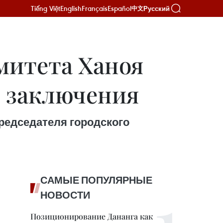
Tiếng Việt
English
Français
Español
Русский
中文
митета Ханоя
о заключения
редседателя городского
САМЫЕ ПОПУЛЯРНЫЕ
НОВОСТИ
Позиционирование Дананга как