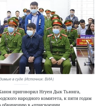
димые в суде (Источник: ВИА)
Ханоя приговорил Нгуен Дык Тьюнга,
одского народного комитета, к пяти годам
о обвинению в «присвоении