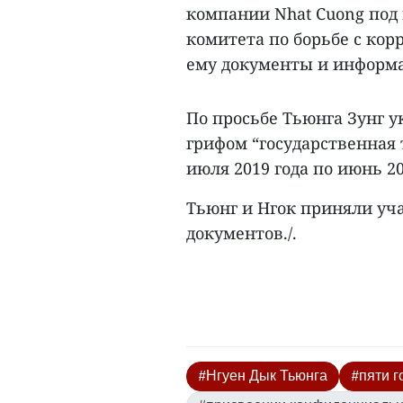
компании Nhat Cuong под
комитета по борьбе с кор
ему документы и информа
По просьбе Тьюнга Зунг у
грифом “государственная т
июля 2019 года по июнь 20
Тьюнг и Нгок приняли уча
документов./.
#Нгуен Дык Тьюнга
#пяти 