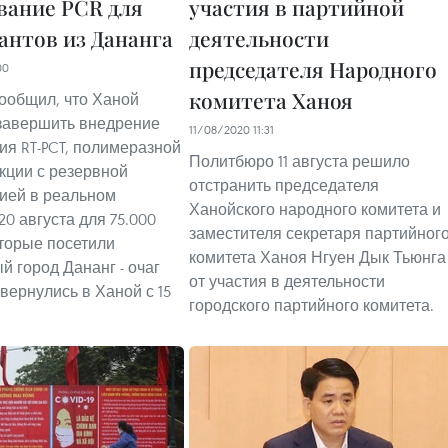
вание PCR для
участия в партийной
антов из Дананга
деятельности
председателя Народного
00
комитета Ханоя
ообщил, что Ханой
завершить внедрение
11/08/2020 11:31
ия RT-PCT, полимеразной
Политбюро 11 августа решило
кции с резервной
отстранить председателя
ией в реальном
Ханойского народного комитета и
20 августа для 75.000
заместителя секретаря партийног
оторые посетили
комитета Ханоя Нгуен Дык Тьюнга
й город Дананг - очаг
от участия в деятельности
 вернулись в Ханой с 15
городского партийного комитета.