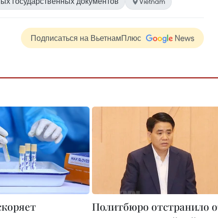
ых государственных документов
Vietnam
Подписаться на ВьетнамПлюс
скоряет
Политбюро отстранило о