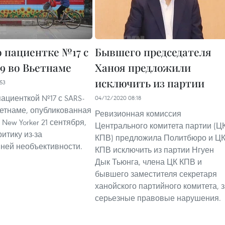
о пациентке №17 с
Бывшего председателя
9 во Вьетнаме
Ханоя предложили
исключить из партии
53
пациенткой №17 с SARS-
04/12/2020 08:18
ьетнаме, опубликованная
Ревизионная комиссия
 New Yorker 21 сентября,
Центрального комитета партии (Ц
итику из-за
КПВ) предложила Политбюро и Ц
ней необъективности.
КПВ исключить из партии Нгуен
Дык Тьюнга, члена ЦК КПВ и
бывшего заместителя секретаря
ханойского партийного комитета, 
серьезные правовые нарушения.