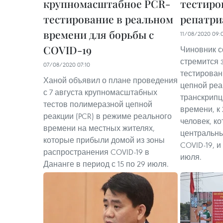
крупномасштабное PCR-
тестиро
тестирование в реальном
репатри
времени для борьбы с
11/08/2020 09:
COVID-19
Чиновник с
стремится 
07/08/2020 07:10
тестирован
Ханой объявил о плане проведения
цепной реа
с 7 августа крупномасштабных
транскрипц
тестов полимеразной цепной
времени, к 
реакции (PCR) в режиме реального
человек, к
времени на местных жителях,
центральны
которые прибыли домой из зоны
COVID-19, и
распространения COVID-19 в
июля.
Дананге в период с 15 по 29 июля.