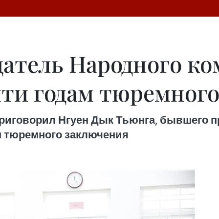
атель Народного ко
яти годам тюремног
приговорил Нгуен Дык Тьюнга, бывшего п
ам тюремного заключения