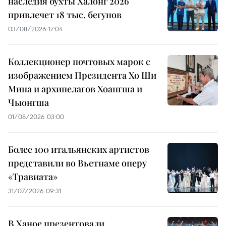
наследия бухты Халонг 2026
привлечет 18 тыс. бегунов
03/08/2026 17:04
Коллекционер почтовых марок с
изображением Президента Хо Ши
Мина и архипелагов Хоангша и
Чыонгша
01/08/2026 03:00
Более 100 итальянских артистов
представили во Вьетнаме оперу
«Травиата»
31/07/2026 09:31
В Ханое презентовали