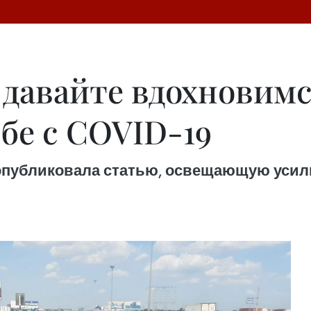
: давайте вдохновим
бе с COVID-19
ая опубликовала статью, освещающую уси