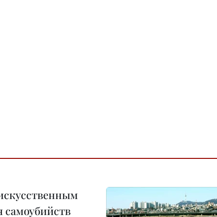
 искусственным
я самоубийств