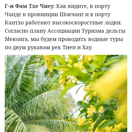
Г-н Фам Тхе Чиеу:
Как видите, в порту
Чанде в провинции Шокчанг и в порту
Кантхо работают высокоскоростные лодки.
Согласно плану Ассоциации Туризма дельты
Меконга, мы будем проводить водные туры
по двум рукавам рек Тиен и Хау.