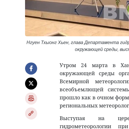
Нгуен Тхыонг Хьен, глава Департамента гид
окружающей среды, выс
Утром 24 марта в Хан
окружающей среды орга
Всемирной метеоролог
всеобъемлющей системы
прошло как в очном форм
региональных метеоролог
Выступая на церем
гидрометеорологии пр