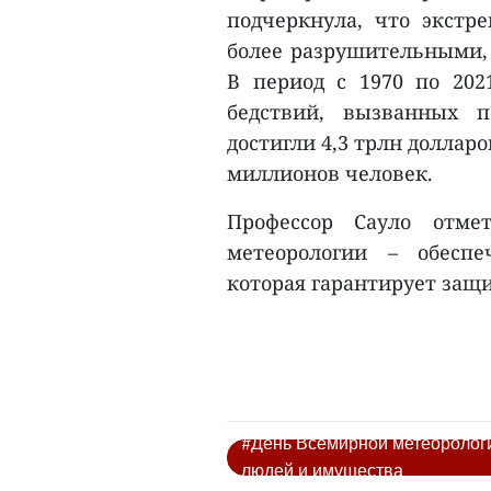
подчеркнула, что экстр
более разрушительными, 
В период с 1970 по 202
бедствий, вызванных 
достигли 4,3 трлн доллар
миллионов человек.
Профессор Сауло отме
метеорологии – обеспе
которая гарантирует защи
#День Всемирной метеорологи
людей и имущества