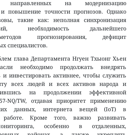
, направленных на модернизацию
 и повышение точности прогнозов. Однако
зовы, такие как: неполная синхронизация
ий, необходимость дальнейшего
методов прогнозирования, дефицит
х специалистов.
блем глава Департамента Нгуен Тхыонг Хьен
асли необходимо продолжать внедрять
 и инвестировать активнее, чтобы служить
иту всех людей и всех активов народа и
точившись на продолжении эффективной
57-NQ/TW, отдавая приоритет применению
ших данных, интернета вещей (IoT) в
й работе. Кроме того, важно развивать
ониторинга, особенно в отдаленных,
ровных районах, а также укреплять