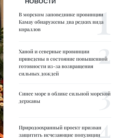
НОВОСТИ
В морском заповеднике провинции
Камау обнаружены два редких вида
кораллов
Ханой и северные провинции
приведены в состояние повышенной
готовности из-за возвращения
сильных дождей
Синее море в облике сильной морской
державы
Природоохранный проект призван
защитить исчезающие популяции