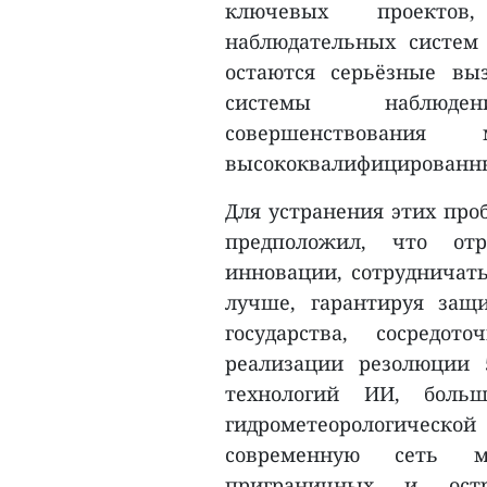
ключевых проектов
наблюдательных систем
остаются серьёзные вы
системы наблюден
совершенствования 
высококвалифицированны
Для устранения этих про
предположил, что отр
инновации, сотрудничать
лучше, гарантируя защ
государства, сосредо
реализации резолюции 
технологий ИИ, боль
гидрометеорологическо
современную сеть м
приграничных и ост