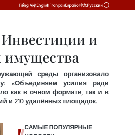
Tiếng Việt
English
Français
Español
Русский
中文
: Инвестиции и
и имущества
ружающей среды организовало
му: «Объединяем усилия ради
о как в очном формате, так и в
й и 210 удалённых площадок.
САМЫЕ ПОПУЛЯРНЫЕ