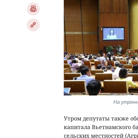
На утренн
Утром депутаты также об
капитала Вьетнамского ба
сельских местностей (Агр