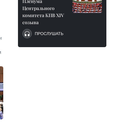
Пленума
Центрального
комитета КПВ XIV
созыва
ПРОСЛУШАТЬ
и
м