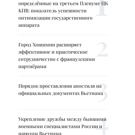
определённые на третьем Пленуме ЦК
КПВ: показатель успешности
оптимизации государственного
аппарата
Город Хошимин расширяет
эффективное и практическое
сотрудничество с французскими
партнёрами
Порядок проставления апостиля на
официальных документах Вьетнама
Укрепление дружбы между бывшими
военными специалистами России и
народом Вьетнама