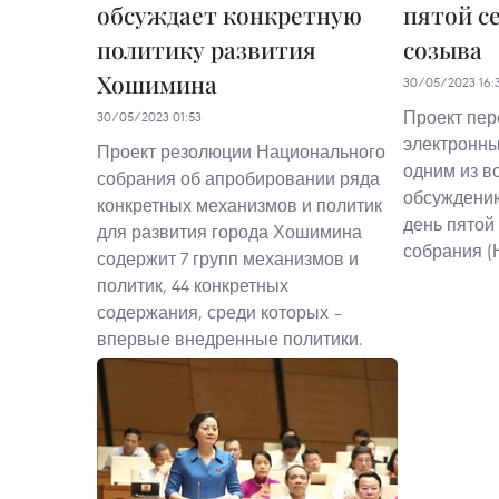
обсуждает конкретную
пятой се
политику развития
созыва
Хошимина
30/05/2023 16:
Проект пер
30/05/2023 01:53
электронны
Проект резолюции Национального
одним из в
собрания об апробировании ряда
обсуждению
конкретных механизмов и политик
день пятой
для развития города Хошимина
собрания (Н
содержит 7 групп механизмов и
политик, 44 конкретных
содержания, среди которых –
впервые внедренные политики.