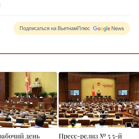
Подписаться на ВьетнамПлюс
рабочий день
Пресс-релиз № 5 5-й