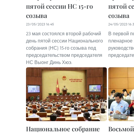
пятой сессии НС 15-го
пятой се
созыва
созыва
23/05/2023 16:45
24/05/2023 16:
23 мая состоялся второй рабочий
В первой п
день пятой сессии Национального
пленарное 
собрания (НС) 15-го созыва под
руководств
председательством председателя
председате
НС Выонг Динь Хюэ.
Национальное собрание
Восьмой